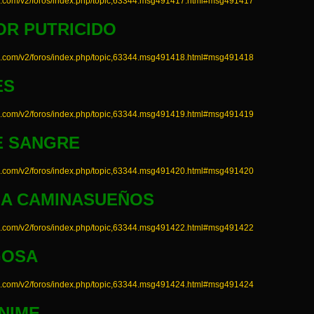
a.com/v2/foros/index.php/topic,63344.msg491417.html#msg491417
R PUTRICIDO
a.com/v2/foros/index.php/topic,63344.msg491418.html#msg491418
ES
a.com/v2/foros/index.php/topic,63344.msg491419.html#msg491419
E SANGRE
a.com/v2/foros/index.php/topic,63344.msg491420.html#msg491420
IA CAMINASUEÑOS
a.com/v2/foros/index.php/topic,63344.msg491422.html#msg491422
GOSA
a.com/v2/foros/index.php/topic,63344.msg491424.html#msg491424
NIME