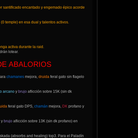
er santificado encantado y engemado épico acorde
0 temple) en esa dual y talentos activos.
nga activa durante la raid.
rán lotear.
DE ABALORIOS
Para
chamanes
mejora,
druida
feral gato sin flagelo
o arcano
y
brujo
aflicción sobre 15K (sin dk
uida
feral gato DPS,
chamán
mejora,
DK
profano y
y
brujo
aflicción sobre 13K (sin dk profano) en
 skada (absorbs and healing) top3. Para el Paladín