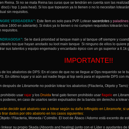
 en Reina. Si no se mata Reina las curas que se tendrán en cuenta son las realiz
 disci) / top 1 pala heal). Si los que topearon ya lo tienen o no lo necesitan lote
dual sin requisitos.
ANGRE VERDADERA”:
Este ítem es solo para PVP. Lotean
sacerdotes
y
paladines
ndice 1800 en adelante). Si éstos ya lo tienen o no cumplen requisitos lotearán l
n requisitos.
SINDRAGOSA”:
Se le dará prioridad al tanque main y al tanque off siempre y cuan
lotearlo los que hayan anotado su loot main tanque Si ninguno de ellos lo quiere 
ar sus talentos y equipo engemado y encantado épico con un gs superior a 6.1k g
IMPORTANTE!!
s de los abalorios de DPS: En el caso de que no se llegue al Dps requerido se le ba
PS. En último lugar y si aún así nadie llega al top será para el siguiente DPS con 
n después de Libramorte no podrán lotear los abalorios (Filacteria, Objeto y Tarro)
 prohibido usar
rajar
y los
Druida
feral gato tienen prohibido usar
flagelo
en Libramo
 poderes, en caso de usarlos serán expulsados de la banda sin derecho a lotear 
rán decidir qué abalorio van a lotear según su daño inflingido en Libramorte; si un
 tirar dados por otro abalorio en los casos siguientes:
Objeto / Filacteria, Moneda / Colmillo. El loot de Ábaco / Adorno está excento de est
be linkear su propio Skada (Absords and healing) junto con el Líder o ayudantes de 