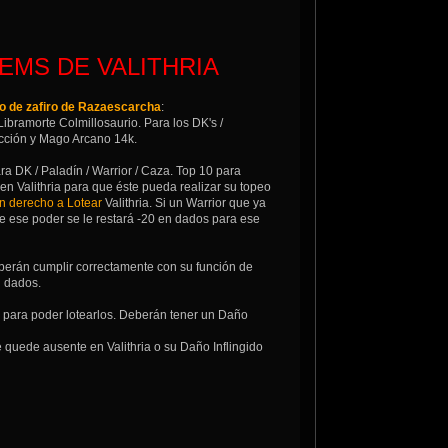
EMS DE VALITHRIA
lo de zafiro de Razaescarcha
:
Libramorte Colmillosaurio. Para los DK's /
licción y Mago Arcano 14k.
ra DK / Paladín / Warrior / Caza. Top 10 para
en Valithria para que éste pueda realizar su topeo
in derecho a Lotear
Valithria. Si un Warrior que ya
e ese poder se le restará -20 en dados para ese
eberán cumplir correctamente con su función de
n dados.
a para poder lotearlos. Deberán tener un Daño
e quede ausente en Valithria o su Daño Inflingido