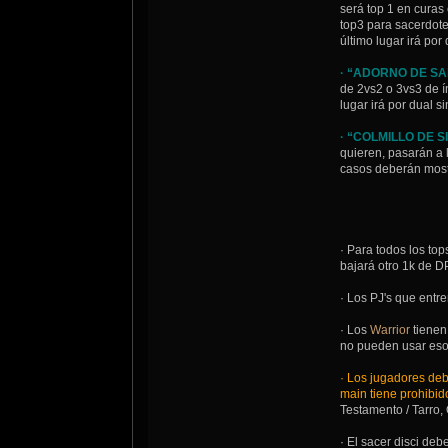
será top 1 en curas
top3 para sacerdote
último lugar irá por 
· “ADORNO DE S
de 2vs2 o 3vs3 de í
lugar irá por dual si
· “COLMILLO DE 
quieren, pasarán a 
casos deberán mostr
· Para todos los top
bajará otro 1k de D
· Los PJ's que entre
· Los
Warrior
tienen
no pueden usar esos
· Los jugadores debe
main tiene prohibido
Testamento / Tarro, 
· El sacer disci de