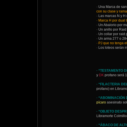
· Una Marca de sant
con su clase y rama
· Las marcas N y H 
· Marca H por dual 
· Un Abalorio por m
· Un anillo por Raid
· Un collar por raid
· Un arma 277 o 28
· PJ que no tenga e
· Los loteos serán
· “TESTAMENTO D
y
DK
profano será 
· “FILACTERIA D
profano) en Libramor
· “ABOMINACIÓN 
pícaro
asesinato sob
· “OBJETO DESP
Libramorte Colmillos
· “ÁBACO DE ALT