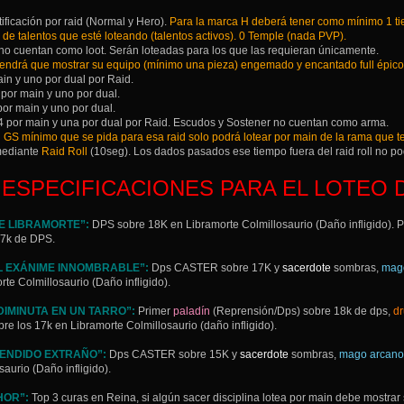
ificación por raid (Normal y Hero).
Para la marca H deberá tener como mínimo 1 ti
 de talentos que esté loteando (talentos activos). 0 Temple (nada PVP).
no cuentan como loot. Serán loteadas para los que las requieran únicamente.
tendrá que mostrar su equipo (mínimo una pieza) engemado y encantado full épico (
ain y uno por dual por Raid.
 por main y uno por dual.
 por main y uno por dual.
4 por main y una por dual por Raid. Escudos y Sostener no cuentan como arma.
l GS mínimo que se pida para esa raid solo podrá lotear por main de la rama que te
 mediante
Raid Roll
(10seg). Los dados pasados ese tiempo fuera del raid roll no pod
ESPECIFICACIONES PARA EL LOTEO 
E LIBRAMORTE”:
DPS sobre 18K en Libramorte Colmillosaurio (Daño infligido). 
17k de DPS.
EL EXÁNIME INNOMBRABLE”:
Dps CASTER sobre 17K y
sacerdote
sombras,
mag
te Colmillosaurio (Daño infligido).
DIMINUTA EN UN TARRO”:
Primer
paladín
(Reprensión/Dps) sobre 18k de dps,
dr
re los 17k en Libramorte Colmillosaurio (daño infligido).
RENDIDO EXTRAÑO”:
Dps CASTER sobre 15K y
sacerdote
sombras,
mago arcano
aurio (Daño infligido).
HOR”:
Top 3 curas en Reina, si algún sacer disciplina lotea por main debe mostrar