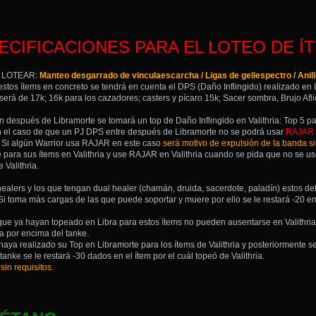
ECIFICACIONES PARA EL LOTEO DE ÍT
 LOTEAR:
Manteo desgarrado de vinculaescarcha / Ligas de geliespectro / Anil
 estos ítems en concreto se tendrá en cuenta el DPS (Daño Inflingido) realizado en 
 será de 17k; 16k para los cazadores; casters y pícaro 15k; Sacer sombra, Brujo Af
en después de Libramorte se tomará un top de Daño Inflingido en Valithria: Top 5 pa
En el caso de que un PJ DPS entre después de Libramorte no se podrá usar
RAJAR
. Si algún Warrior usa RAJAR en este caso
será motivo de expulsión de la banda s
 para sus ítems en Valithria y use RAJAR en Valithria cuando se pida que no se us
 Valithria.
 healers y los que tengan dual healer (chamán, druida, sacerdote, paladín) estos d
. Si toma más cargas de las que puede soportar y muere por ello se le restará -20 e
que ya hayan topeado en Libra para estos ítems no pueden ausentarse en Valithri
ria por encima del tanke.
haya realizado su Top en Libramorte para los ítems de Valithria y posteriormente s
tanke se le restará -30 dados en el ítem por el cuál topeó de Valithria.
sin requisitos.