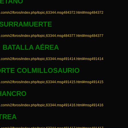
UÉTANO
a.com/v2/foros/index.php/topic,63344.msg484372.html#msg484372
USURRAMUERTE
a.com/v2/foros/index.php/topic,63344.msg484377.html#msg484377
 BATALLA AÉREA
a.com/v2/foros/index.php/topic,63344.msg491414.html#msg491414
ORTE COLMILLOSAURIO
a.com/v2/foros/index.php/topic,63344.msg491415.html#msg491415
HANCRO
a.com/v2/foros/index.php/topic,63344.msg491416.html#msg491416
TREA