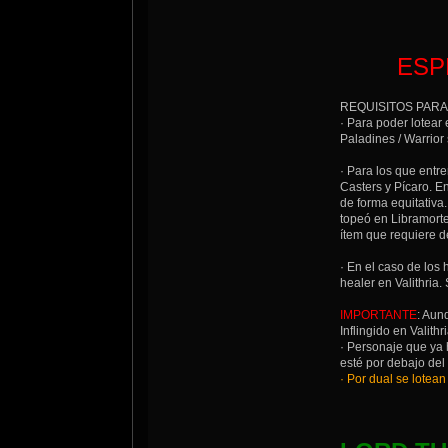
ESP
REQUISITOS PARA
· Para poder lotear
Paladines / Warrior
· Para los que entr
Casters y Pícaro. 
de forma equitativa
topeó en Libramorte
ítem que requiere de
· En el caso de los
healer en Valithria
IMPORTANTE
: Aun
Inflingido en Valith
· Personaje que ya 
esté por debajo del 
· Por dual se lotean 