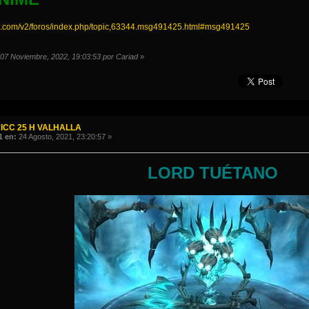
a.com/v2/foros/index.php/topic,63344.msg491425.html#msg491425
: 07 Noviembre, 2022, 19:03:53 por Cariad
»
ICC 25 H VALHALLA
1 en:
24 Agosto, 2021, 23:20:57 »
LORD TUÉTANO