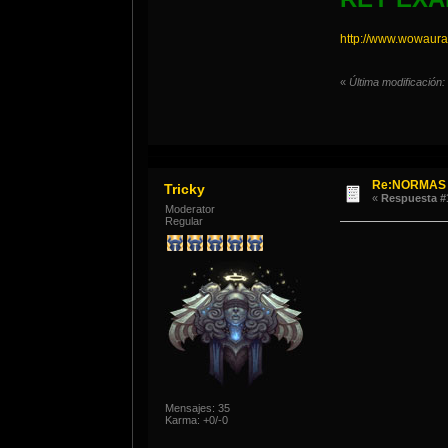
http://www.wowaur
«
Última modificación
Re:NORMAS 
Tricky
«
Respuesta #
Moderator
Regular
Mensajes: 35
Karma: +0/-0