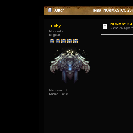
Autor
Tema: NORMAS ICC 25 
NORMAS ICC
Tricky
«
en:
24 Agosto
Moderator
Regular
Mensajes: 35
Karma: +0/-0