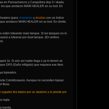
adas en Panzachancro y Carapútrea (top 3 / skada
arán los que anotaron MAIN HEALER en su loot. En
healers (para
chamanes
y
druidas
con un índice
os que anotaron MAIN HEALER en su loot. En úlmito
do estén loteando main tanque. Si los tanques no lo
pasará a lotearse por dual tanque. (En ambos
s).
jará 1k. Si aún así nadie llega o ya lo tienen se
mayor DPS (Daño Infligido) que requiera ese ítem.
 ya topeados.
rte Colmillosaurio. Aunque no necesiten topear
el Boss.
 jugador tira dados por un abalorio y lo pierde por
a regla.
la banda.