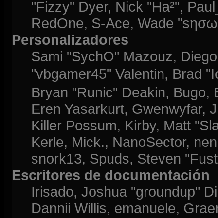
"Fizzy" Dyer, Nick "Ha²", Paul
RedOne, S-Ace, Wade "sησω"
Personalizadores
Sami "SychO" Mazouz, Diego
"vbgamer45" Valentin, Brad 
Bryan "Runic" Deakin, Bugo, 
Eren Yasarkurt, Gwenwyfar, J
Killer Possum, Kirby, Matt 
Kerle, Mick., NanoSector, nend
snork13, Spuds, Steven "Fust
Escritores de documentación
Irisado, Joshua "groundup" Di
Dannii Willis, emanuele, Gr