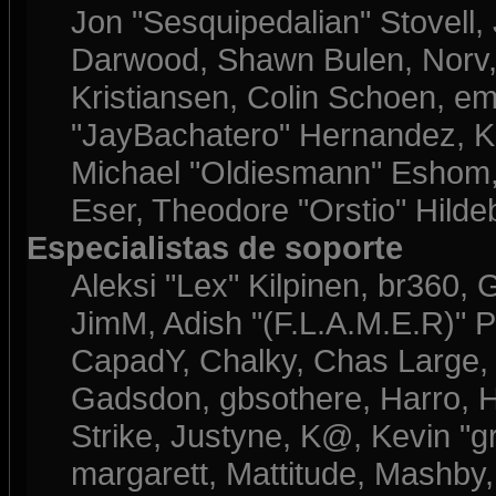
Jon "Sesquipedalian" Stovell,
Darwood, Shawn Bulen, Norv, 
Kristiansen, Colin Schoen, e
"JayBachatero" Hernandez, K
Michael "Oldiesmann" Eshom, 
Eser, Theodore "Orstio" Hilde
Especialistas de soporte
Aleksi "Lex" Kilpinen, br360, 
JimM, Adish "(F.L.A.M.E.R)" Pa
CapadY, Chalky, Chas Large, 
Gadsdon, gbsothere, Harro, H
Strike, Justyne, K@, Kevin "gre
margarett, Mattitude, Mashby, 