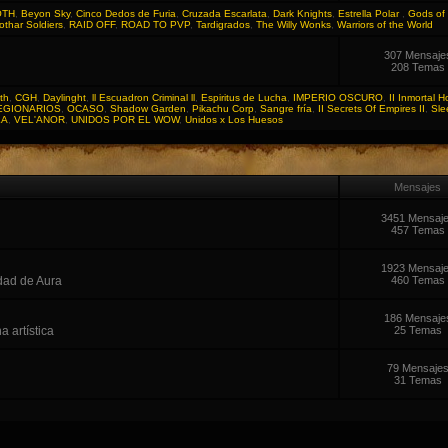
OTH
,
Beyon Sky
,
Cinco Dedos de Furia
,
Cruzada Escarlata
,
Dark Knights
,
Estrella Polar
,
Gods of 
othar Soldiers
,
RAID OFF
,
ROAD TO PVP
,
Tardigrados
,
The Willy Wonks
,
Warriors of the World
307 Mensaje
208 Temas
th
,
CGH
,
Daylinght
,
ll Escuadron Criminal ll
,
Espiritus de Lucha
,
IMPERIO OSCURO
,
II Inmortal H
EGIONARIOS
,
OCASO
,
Shadow Garden
,
Pikachu Corp
,
Sangre fría
,
II Secrets Of Empires II
,
Sle
LA
,
VEL'ANOR
,
UNIDOS POR EL WOW
,
Unidos x Los Huesos
Mensajes
3451 Mensaj
457 Temas
1923 Mensaj
dad de Aura
460 Temas
186 Mensaje
 artística
25 Temas
79 Mensaje
31 Temas