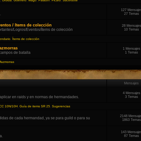
t
,
Druida
,
Guerrero
,
Mago
,
Paladín
,
Picaro
,
Sacerdote
127 Mensaje
.
27 Temas
entos / Items de colección
28 Mensaje
tantes/Logros/Eventos/Ítems de colección
10 Temas
endario
,
Ítems de colección
Mazmorras
1 Mensajes
 campos de batalla
1 Temas
Mazmorras
Mensajes
4 Mensajes
aplicar en raids y en normas de hermandades.
3 Temas
ICC 10N/10H
,
Guía de items SR 25
,
Sugerencias
2148 Mensaj
didas de cada hermandad, ya se para guild o para su
1863 Temas
143 Mensaje
a.
87 Temas