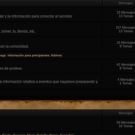
Mensajes
19 Mensaje
r y la información para conectar al servidor
13 Temas
157 Mensaje
lver, ts, tienda, etc.
13 Temas
15 Mensaje
por la comunidad.
9 Temas
uego
,
Información para principiantes
,
Addons
41 Mensaje
es de postear.
6 Temas
4 Mensajes
la información relativa a eventos que vayamos preparando y
1 Temas
Mensajes
58 Mensaje
16 Temas