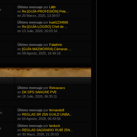
Último mensaje
por
Lilith
s
en
Re:[GUÍA-PROFESIÓN] Pele...
en 20 Marzo, 2025, 13:39:57
Último mensaje
por
kael1234666
s
en
Re:[GUÍA-LOGRO] Chef de ...
en 13 Julio, 2026, 20:03:16
Último mensaje
por
Falathrin
en
[GUÍA-MAZMORRA] Cámaras ...
en 08 Agosto, 2025, 16:46:16
Último mensaje
por
Reivaxacs
en
DK DPS SANGRE PVE
en 18 Julio, 2026, 06:35:11
Último mensaje
por
fernando8
es
en
REGLAS SR 25N GUILD UNBA...
en 04 Agosto, 2026, 06:43:56
Último mensaje
por
larduck
s
en
REGLAS SAGRARIO RUBÍ 25N...
en 30 Mayo, 2026, 21:20:03