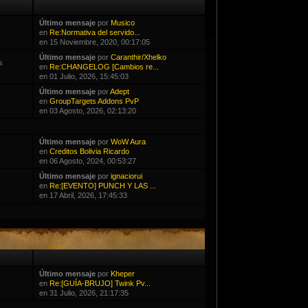
Último mensaje
por
Musico
s
en
Re:Normativa del servido...
en 15 Noviembre, 2020, 00:17:05
Último mensaje
por
Caranthir/Xhelko
s
en
Re:CHANGELOG [Cambios re...
en 01 Julio, 2026, 15:45:03
Último mensaje
por
Adept
s
en
GroupTargets Addons PvP
en 03 Agosto, 2026, 02:13:20
Último mensaje
por
WoW Aura
s
en
Creditos Bolivia Ricardo
en 06 Agosto, 2024, 00:53:27
Último mensaje
por
ignaciorui
en
Re:[EVENTO] PUNCH Y LAS ...
en 17 Abril, 2026, 17:45:33
Último mensaje
por
Kheper
s
en
Re:[GUÍA-BRUJO] Twink Pv...
en 31 Julio, 2026, 21:17:35