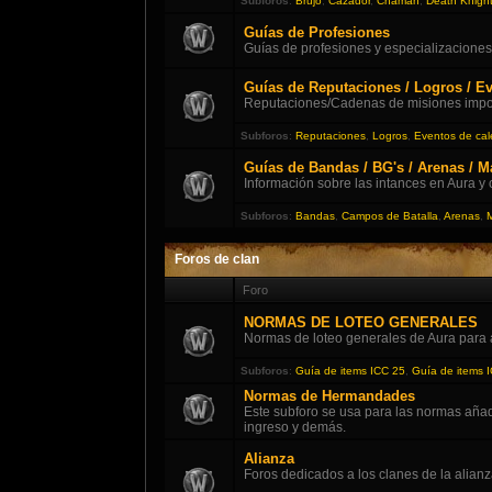
Subforos
:
Brujo
,
Cazador
,
Chamán
,
Death Knigh
Guías de Profesiones
Guías de profesiones y especializaciones
Guías de Reputaciones / Logros / Ev
Reputaciones/Cadenas de misiones impor
Subforos
:
Reputaciones
,
Logros
,
Eventos de cal
Guías de Bandas / BG's / Arenas / 
Información sobre las intances en Aura y
Subforos
:
Bandas
,
Campos de Batalla
,
Arenas
,
Foros de clan
Foro
NORMAS DE LOTEO GENERALES
Normas de loteo generales de Aura para 
Subforos
:
Guía de items ICC 25
,
Guía de items 
Normas de Hermandades
Este subforo se usa para las normas aña
ingreso y demás.
Alianza
Foros dedicados a los clanes de la alianz