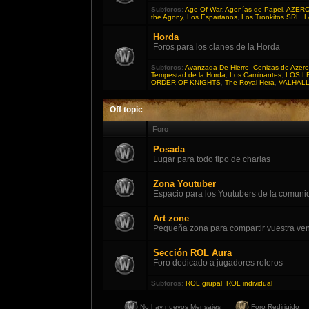
Subforos
:
Age Of War
,
Agonías de Papel
,
AZER
the Agony
,
Los Espartanos
,
Los Tronkitos SRL
,
L
Horda
Foros para los clanes de la Horda
Subforos
:
Avanzada De Hierro
,
Cenizas de Azero
Tempestad de la Horda
,
Los Caminantes
,
LOS L
ORDER OF KNIGHTS
,
The Royal Hera
,
VALHAL
Off topic
Foro
Posada
Lugar para todo tipo de charlas
Zona Youtuber
Espacio para los Youtubers de la comuni
Art zone
Pequeña zona para compartir vuestra vena
Sección ROL Aura
Foro dedicado a jugadores roleros
Subforos
:
ROL grupal
,
ROL individual
No hay nuevos Mensajes
Foro Redirigido