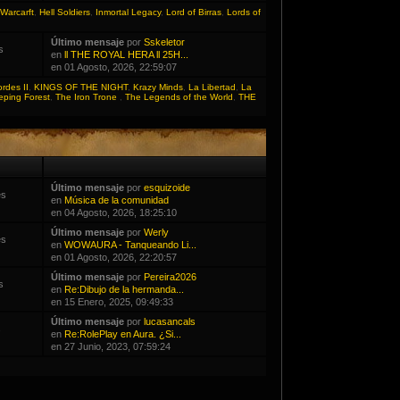
Warcarft
,
Hell Soldiers
,
Inmortal Legacy
,
Lord of Birras
,
Lords of
Último mensaje
por
Sskeletor
s
en
ll THE ROYAL HERA ll 25H...
en 01 Agosto, 2026, 22:59:07
ordes II
,
KINGS OF THE NIGHT
,
Krazy Minds
,
La Libertad
,
La
eping Forest
,
The Iron Trone
,
The Legends of the World
,
THE
Último mensaje
por
esquizoide
es
en
Música de la comunidad
en 04 Agosto, 2026, 18:25:10
Último mensaje
por
Werly
es
en
WOWAURA - Tanqueando Li...
en 01 Agosto, 2026, 22:20:57
Último mensaje
por
Pereira2026
s
en
Re:Dibujo de la hermanda...
en 15 Enero, 2025, 09:49:33
Último mensaje
por
lucasancals
s
en
Re:RolePlay en Aura. ¿Si...
en 27 Junio, 2023, 07:59:24