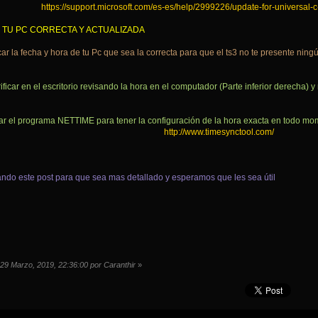
https://support.microsoft.com/es-es/help/2999226/update-for-universal-
 TU PC CORRECTA Y ACTUALIZADA
car la fecha y hora de tu Pc que sea la correcta para que el ts3 no te presente nin
ificar en el escritorio revisando la hora en el computador (Parte inferior derecha) 
lar el programa NETTIME para tener la configuración de la hora exacta en todo mo
http://www.timesynctool.com/
ndo este post para que sea mas detallado y esperamos que les sea útil
 29 Marzo, 2019, 22:36:00 por Caranthir
»