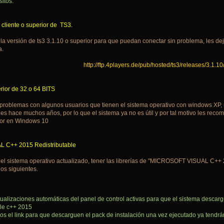
sitos.
cliente o superior de TS3.
 la versión de ts3 3.1.10 o superior para que puedan conectar sin problema, les dej
a.
http://ftp.4players.de/pub/hosted/ts3/releases/3.1.10
ior de 32 o 64 BITS
roblemas con algunos usuarios que tienen el sistema operativo con windows XP, r
nes hace muchos años, por lo que el sistema ya no es útil y por tal motivo les rec
ior en Windows 10
C++ 2015 Redistributable
 el sistema operativo actualizado, tener las librerías de "MICROSOFT VISUAL C++ 2
los siguientes.
tualizaciones automáticas del panel de control activas para que el sistema desca
ble c++ 2015
s el link para que descarguen el pack de instalación una vez ejecutado ya tendrán