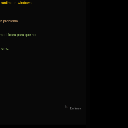
c-runtime-in-windows
gún problema.
y modificara para que no
mento.
En línea