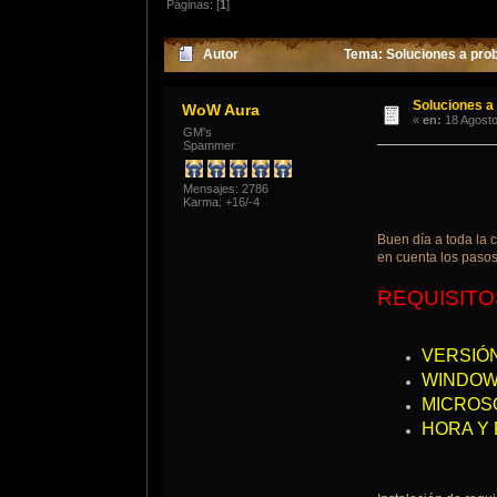
Páginas: [
1
]
Autor
Tema: Soluciones a pro
Soluciones a
WoW Aura
«
en:
18 Agosto
GM's
Spammer
Mensajes: 2786
Karma: +16/-4
Buen día a toda la 
en cuenta los pasos
REQUISITO
VERSIÓN 
WINDOWS 
MICROSOF
HORA Y 