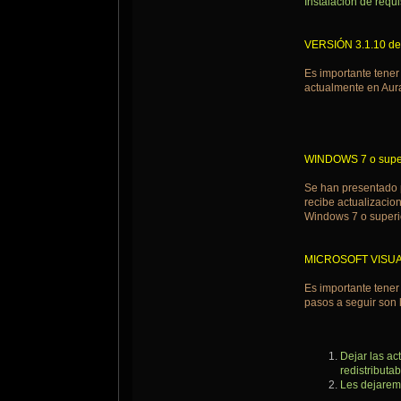
Instalación de requi
VERSIÓN 3.1.10 de 
Es importante tener
actualmente en Aur
WINDOWS 7 o super
Se han presentado p
recibe actualizacio
Windows 7 o super
MICROSOFT VISUAL 
Es importante tener
pasos a seguir son 
Dejar las ac
redistributa
Les dejaremo