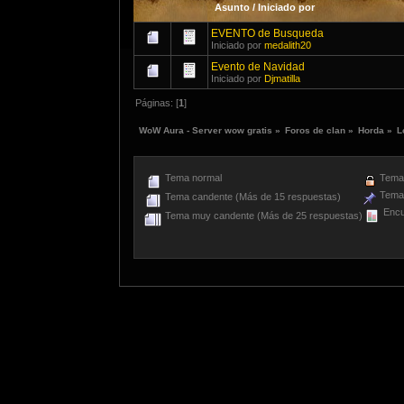
Asunto
/
Iniciado por
EVENTO de Busqueda
Iniciado por
medalith20
Evento de Navidad
Iniciado por
Djmatilla
Páginas: [
1
]
WoW Aura - Server wow gratis
»
Foros de clan
»
Horda
»
L
Tema normal
Tema 
Tema 
Tema candente (Más de 15 respuestas)
Encu
Tema muy candente (Más de 25 respuestas)