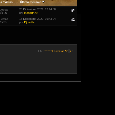
as
/
Vistas
Último mensaje
20 Diciembre, 2021, 17:14:08
uestas
Vistas
por
medalith20
15 Diciembre, 2020, 01:43:04
uestas
Vistas
por
Djmatilla
Ir a: