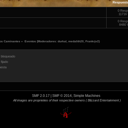
Respuest
0 Resp
11716 
0 Resp
8480 
os Caminantes
»
Eventos
(Moderadores:
durkal
,
medalith20
,
Frankrjv2
)
bloqueado
fijado
esta
SMF 2.0.17
|
SMF © 2014
,
Simple Machines
All images are proprieties of their respective owners
( Blizzard Entertainment )