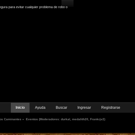
gura para evitar cualquier problema de robo o
Inicio
Ayuda
Buscar
Ingresar
Registrarse
os Caminantes
»
Eventos
(Moderadores:
durkal
,
medalith20
,
Frankrjv2
)