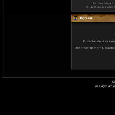
El tema o foro que
Por favor ingresa abajo 
Ingresar
Duración de la sesión
Recordar siempre Usuario/
S
All images are p