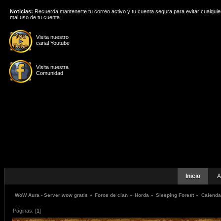
Noticias:
Recuerda mantenerte tu correo activo y tu cuenta segura para evitar cualquie
mal uso de tu cuenta.
Visita nuestro
canal Youtube
Visita nuestra
Comunidad
Inicio
A
WoW Aura - Server wow gratis
»
Foros de clan
»
Horda
»
Sleeping Forest
»
Calenda
Páginas: [
1
]