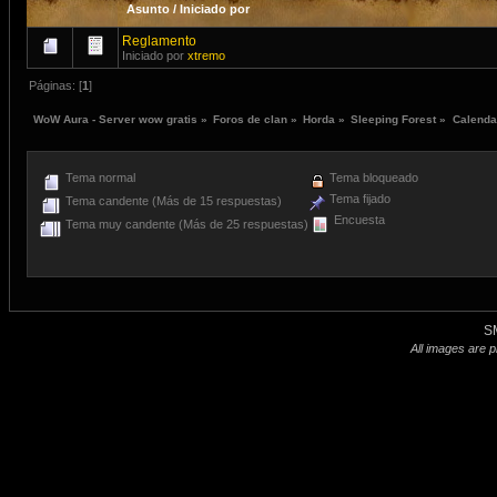
Asunto
/
Iniciado por
Reglamento
Iniciado por
xtremo
Páginas: [
1
]
WoW Aura - Server wow gratis
»
Foros de clan
»
Horda
»
Sleeping Forest
»
Calenda
Tema normal
Tema bloqueado
Tema fijado
Tema candente (Más de 15 respuestas)
Encuesta
Tema muy candente (Más de 25 respuestas)
S
All images are p