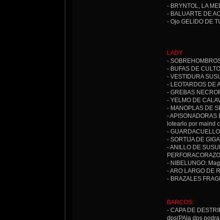
- BRYNTOL, LA MED
- BALUARTE DE ACER
- Ojo GELIDO DE TU
LADY
- SOBREHOMBROS DE
- BUFAS DE CULTOR
- VESTIDURA SUSUR
- LEOTARDOS DE AU
- GREBAS NECROFIT
- YELMO DE CALAVER
- MANOPLAS DE SEÑO
- APISONADORAS DE
lotearlo por maind 
- GUARDACUELLO DE
- SORTIJA DE GIGANT
- ANILLO DE SUSURR
PERFORACORAZONES:
- NIBELUNGO: Mago, 
- ARO LARGO DE REP
- BRAZALES FRAGILE
BARCOS:
- CAPA DE DESTRIP
dps(PAla dps podra 