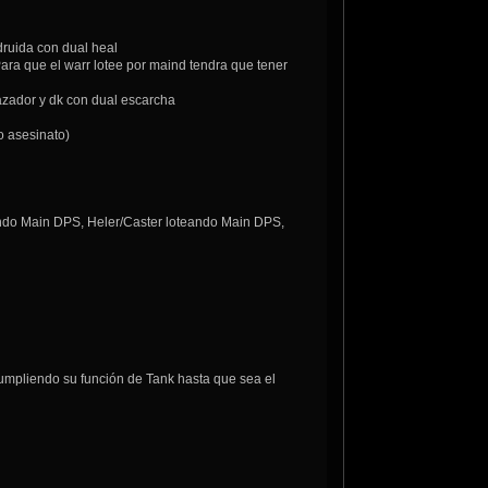
uida con dual heal
a que el warr lotee por maind tendra que tener
zador y dk con dual escarcha
dps con agonia y tarro, no asesinato)
eando Main DPS, Heler/Caster loteando Main DPS,
cumpliendo su función de Tank hasta que sea el