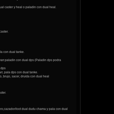
aster y heal o paladin con dual heal.
aster.
a con dual tanke.
paladin con dual dps (Paladin dps podra
 dps
rr, pala dps con dual tanke.
rujo, sacer, druida con dual heal
ster.
cazador/loot dual dudu chama y pala con dual