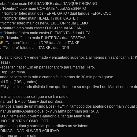
mbre" loteo main DPS SANGRE / dual TANQUE PROFANO
:
"Nombre" loteo main COMBATE / dual ASESINATO
:
"Nombre" loteo main dps FERAL GATO / dual tanque FERAL OSO
:
"Nombre" loteo main HEALER / dual CASTER
"Nombre" loteo main caster AFLICCIÓN / dual DEMO
Nombre" loteo main caster FUEGO / dual ARCANO
N:
"Nombre" loteo main caster ELEMENTAL / dual HEAL
OR:
"Nombre" loteo main PUNTERIA / dual BESTIAS
OR:
"Nombre" loteo main DPS furia / dual TANKE
N:
"Nombre" loteo main TANKE / dual DPS
0 santificado N y engemado y encantado superior. 1 al menos sin santificar h, 1
iezas)
 Necesitan hacer 13k en panzachancro para marcas Hero.
 top 3 en reina.
cuando se termine la raid o cuando falte menos de 30 min para ligarse.
aid Roll (10Segundos)
EM y este loteando distinto tiene que linquear su respectivo Loot Mas el nombre del
in antes de que se ligue o se tire raid off
nar un ÍTEM por Main y dual por Boss.
r dos armas de un mismo Boss (REY) ni tampoco dos abalorios por main y dual p
ar un anillo-Abalorio-cuello- y un arma por main por RAID.
En Items-escudo-arma-abalorio al tanque Main y off
es NO CUENTAN COMO LOOT
iguen al equipar y saronitas primordiales no se lotean.
DIN AGILIDAD NI WARR AGILIDAD
nar una arma por raid