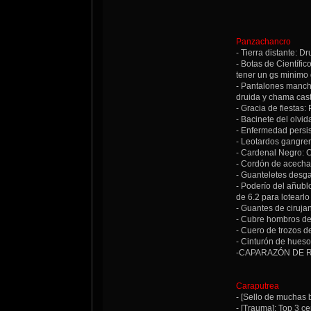
Panzachancro
- Tierra distante: Dr
- Botas de Científi
tener un gs minimo 
- Pantalones mancha
druida y chama cast
- Gracia de fiestas
- Bacinete del olvid
- Enfermedad persis
- Leotardos gangreno
- Cardenal Negro: 
- Cordón de acecha
- Guanteletes desga
- Poderío del añubl
de 6.2 para lotearl
- Guantes de ciruja
- Cubre hombros de
- Cuero de trozos de
- Cinturón de huesos
-CAPARAZÓN DE REY
Caraputrea
- [Sello de muchas 
- [Trauma]: Top 3 ce