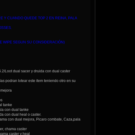
E Y CUANDO QUEDE TOP 2 EN REINA, PALA
OSSES.
UE WIPE SEGUN SU CONSIDERACIÓN)
oot dual sacer y druida con dual caster
 podran lotear este item teniendo otro en su
 mejora
ps
l tanke
a con dual tanke
 con dual heal o caster.
ma con dual mejora, Picaro combate, Caza,pala
er, chama caster
hama caster y heal