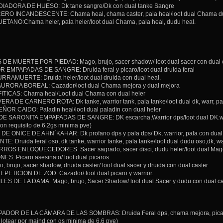
IADORA DE HUESO: Dk tane sangre/Dk con dual tanke Sangre
O INCANDESCENTE: Chama heal, chama caster, pala heal/loot dual Chama dual c
ETANO:Chama heler, pala heler/loot dual Chama, pala heal, dudu heal.
 MUERTE POR PIEDAD: Mago, brujo, sacer shadow/ loot dual sacer con dual c
 EMPAPADAS DE SANGRE: Druida feral y picaro/loot dual druida feral
RAMUERTE: Druida heler/loot dual druida con dual heal.
RORA BOREAL: Cazador/loot dual Chama mejora y dual mejora
ICAS: Chama heal/Loot dual Chama con dual heler
A DE CARNERO ROTA: Dk tanke, warrior tank, pala tanke/loot dual dk, warr, pal
R CAIDO: Paladin heal/loot dual paladin con dual heler
 SARONITA EMPAPADAS DE SANGRE: DK escarcha,Warrior dps/loot dual DK.warr.
con requisito de 6.2gs minima pve)
 ONICE DE AHN´KAHAR: Dk profano dps y pala dps/ Dk, warrior, pala con dual
E: Druida feral oso, dk tanke, warrior tanke, pala tanke/loot dual dudu oso,dk, wa
OS ENLOQUECEDORES: Sacer sagrado, sacer disci, dudu heler/loot dual Mago, b
 Picaro asesinato/ loot dual picaros.
brujo, sacer shadow, druida caster/ loot dual sacer y druida con dual caster.
ETICION DE ZOD: Cazador/ loot dual picaro y warrior.
S DE LA DAMA: Mago, brujo, Sacer Shadow/ loot dual Sacer y dudu con dual ca
ADOR DE LA CÁMARA DE LAS SOMBRAS: Druida Feral dps, chama mejora, picaro,
lotear por maind con gs minima de 6.6 pve)