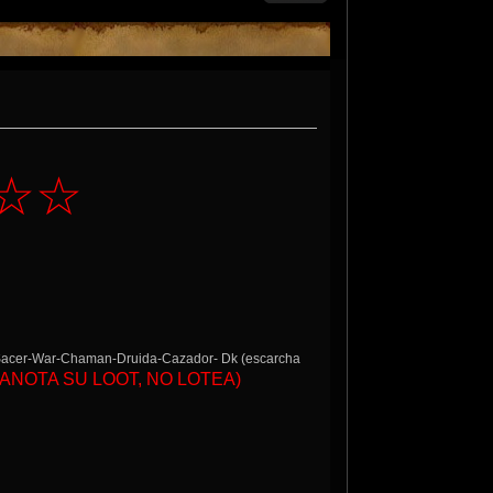
s☆☆
-Sacer-War-Chaman-Druida-Cazador- Dk (escarcha
ANOTA SU LOOT, NO LOTEA)