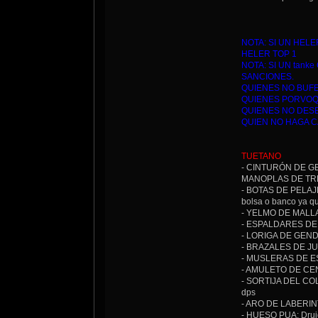
NOTA: SI UN HEL
HELER TOP 1
NOTA: SI UN tan
SANCIONES.
QUIENES NO BUFE
QUIENES PORVOQU
QUIENES NO DESE
QUIEN NO HAGA C
TUETANO
- CINTURÓN DE GEL
MANOPLAS DE TREGU
- BOTAS DE PELAJE 
bolsa o banco ya qu
- YELMO DE MALLA 
- ESPALDARES DE H
- LORIGA DE GENDAR
- BRAZALES DE JUIC
- MUSLERAS DE ESP
- AMULETO DE CENTI
- SORTIJA DEL COLO
dps
- ARO DE LABERINTO
- HUESO PUA: Druida