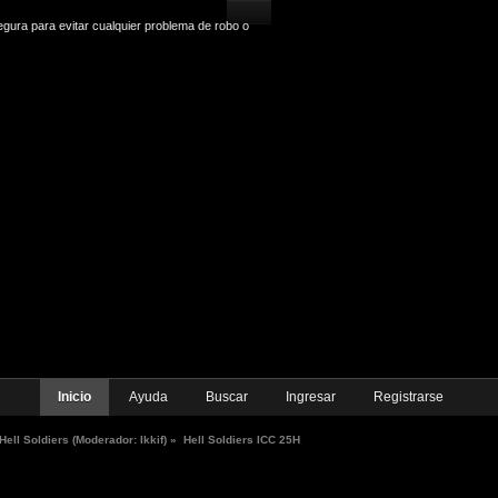
gura para evitar cualquier problema de robo o
Inicio
Ayuda
Buscar
Ingresar
Registrarse
Hell Soldiers
(Moderador:
Ikkif
) »
Hell Soldiers ICC 25H