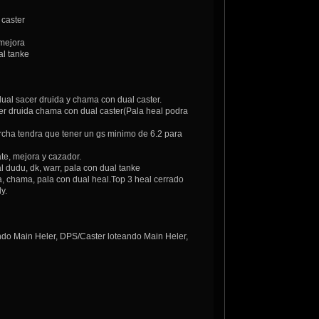
caster
mejora
l tanke
al sacer druida y chama con dual caster.
r druida chama con dual caster(Pala heal podra
ha tendra que tener un gs minimo de 6.2 para
, mejora y cazador.
dudu, dk, warr, pala con dual tanke
, chama, pala con dual heal.Top 3 heal cerrado
y.
ando Main Heler, DPS/Caster loteando Main Heler,