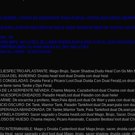
ER QUIERE LOTEAR DE DIFERENTE RAMA PUEDE LOTEAR ABALORIOS SIEMPR
ke QUIERE LOTEAR ABALORIO DE MELE DEBE TANKEAR BIEN EN TODOS LOS B
EN: -30
EN WIPE: NO LOTEA, (EL LIDER PODRÁ EXPULSAR A UN PJ, QUE PROVOQ
MPEÑEN BIEN SU FUNCIÓN EN EL TRY: NO LOTEA
ASO AL LIDER: -30 EN DADOS
IESPECTRO APLASTANTE: Mago Brujo, Sacer Shadow,Dudu Heal Con Gs Min 6.2/L
A DEL INVIERNO: Druida heal/ loot dual Druida con dual heal
CONGELADAS: Druida Feral y Picaro/ Loot Dual Duida Con Dual Feral(Los druidas
e tiene rama Tanke y Dps Feral.
DE LA SERPIENTE NEVADA: Chama Mejora, Cazador/loot dual Chama con dual
UESOPÜA OXIDADOS: Paladin Heal/Loot dual Paladin con dual heler
ME: Dk escarcha y profano, Warr,Pala dps/Loot dual Dk Warr y pala con dual d
IO OSCURO: DK Tank, Warrior Tank, Paladin Tank/loot dual Dk,warr,pala con dua
ERANZA ABANDONADA: DK Tanke,Warrior Tank, Pala Tank/loot dual Dk,warr,pal
NELA OSARIO: Sacer sagrado y Druida heal/Loot dual Mago, Brujo, Sacer, Druida
SO DE HUESO: Chama mejora, Picaro Asesinato, Cazador Bestias/ loot dual Cha
 INTERMINABLE: Mago y Druida Caster/loot dual Mago,brujo, sacer, druida cast
 Heal, sacer sagrado y dici/ loot dual Mago, brujo, sacer shadow, druida caste, c