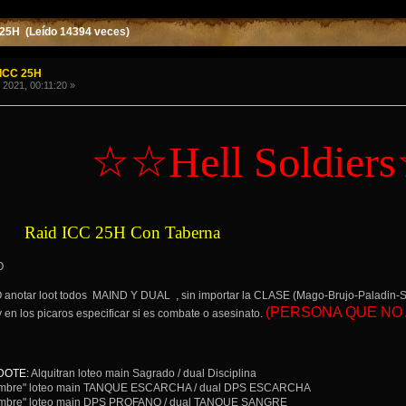
 25H (Leído 14394 veces)
 ICC 25H
 2021, 00:11:20 »
☆☆Hell Soldier
Raid ICC 25H Con Taberna
O
anotar loot todos MAIND Y DUAL , sin importar la CLASE (Mago-Brujo-Paladin
(PERSONA QUE NO 
y en los picaros especificar si es combate o asesinato.
DOTE:
Alquitran loteo main Sagrado / dual Disciplina
mbre" loteo main TANQUE ESCARCHA / dual DPS ESCARCHA
mbre" loteo main DPS PROFANO / dual TANQUE SANGRE