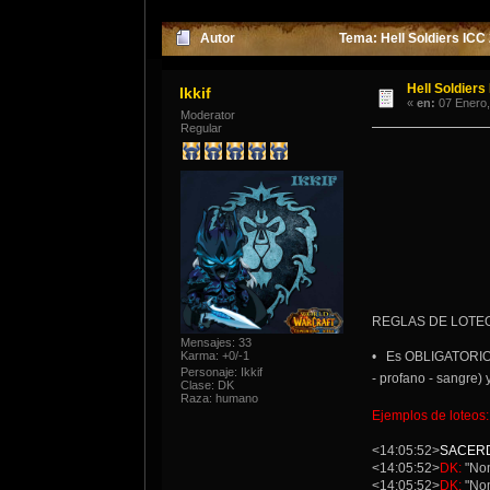
Autor
Tema: Hell Soldiers ICC
Hell Soldiers
Ikkif
«
en:
07 Enero,
Moderator
Regular
REGLAS DE LOTE
Mensajes: 33
Karma: +0/-1
• Es OBLIGATORIO 
Personaje: Ikkif
- profano - sangre) 
Clase: DK
Raza: humano
Ejemplos de loteos:
<14:05:52>
SACER
<14:05:52>
DK:
"No
<14:05:52>
DK:
"No