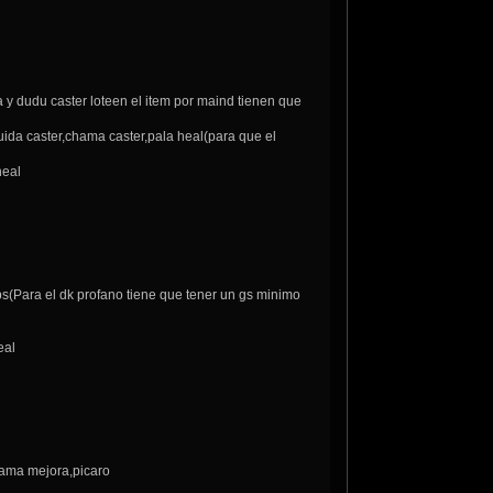
a y dudu caster loteen el item por maind tienen que
ida caster,chama caster,pala heal(para que el
heal
ps(Para el dk profano tiene que tener un gs minimo
eal
chama mejora,picaro