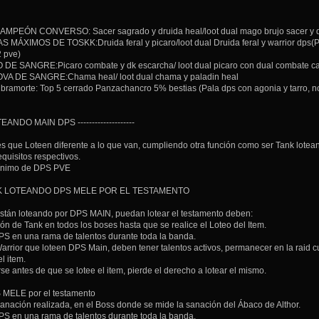
MPEÓN CONVERSO: Sacer sagrado y druida heal/loot dual mago brujo sacer y dr
XIMOS DE TOSKK:Druida feral y picaro/loot dual Druida feral y warrior dps(Par
2 pve)
E SANGRE:Picaro combate y dk escarcha/ loot dual picaro con dual combate ca
A DE SANGRE:Chama heal/ loot dual chama y paladin heal
del Libramorte: Top 5 cerrado Panzachancro 5% bestias (Pala 
DO MAIN DPS --------------------
s que Loteen diferente a lo que van, cumpliendo otra función como ser Tank lot
quisitos respectivos.
mínimo de DPS PVE
K LOTEANDO DPS MELE POR EL TESTAMENTO
están loteando por DPS MAIN, puedan lotear el testamento deben:
ión de Tank en todos los boses hasta que se realice el Loteo del Item.
PS en una rama de talentos durante toda la banda.
arrior que loteen DPS Main, deben tener talentos activos, permanecer en la raid 
l item.
rse antes de que se lotee el item, pierde el derecho a lotear el mismo.
 MELE por el testamento
anación realizada, en el Boss donde se mide la sanación del Ábaco de Althor.
PS en una rama de talentos durante toda la banda.