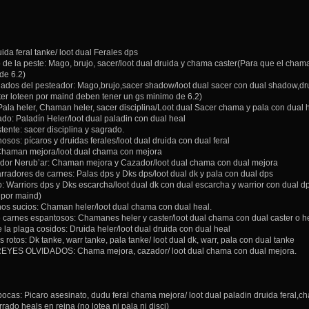
uida feral tanke/ loot dual Ferales dps
co de la peste: Mago, brujo, sacer/loot dual druida y chama caster(Para que el cham
de 6.2)
dos del pesteador: Mago,brujo,sacer shadow/loot dual sacer con dual shadow,dru
er loteen por maind deben tener un gs minimo de 6.2)
: Pala heler, Chaman heler, sacer disciplina/Loot dual Sacer chama y pala con dual 
ado: Paladín Heler/loot dual paladin con dual heal
tente: sacer disciplina y sagrado.
sos: pícaros y druidas ferales/loot dual druida con dual feral
Chaman mejora/loot dual chama con mejora
dor Nerub’ar: Chaman mejora y Cazador/loot dual chama con dual mejora
rradores de carnes: Palas dps y Dks dps/loot dual dk y pala con dual dps
o: Warriors dps y Dks escarcha/loot dual dk con dual escarcha y warrior con dual d
o por maind)
nos sucios: Chaman heler/loot dual chama con dual heal.
 carnes espantosos: Chamanes heler y caster/loot dual chama con dual caster o h
 la plaga cosidos: Druida heler/loot dual druida con dual heal
 rotos: Dk tanke, warr tanke, pala tanke/ loot dual dk, warr, pala con dual tanke
ES OLVIDADOS: Chama mejora, cazador/ loot dual chama con dual mejora.
bocas: Picaro asesinato, dudu feral chama mejora/ loot dual paladin druida feral,
rrado heals en reina (no lotea ni pala ni disci)