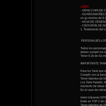
LIBRA
- GRAN CAPA DE CA
- GUARDAMUÑECAS MÁ
un gs minimo de 6.
- HOJA DE VENENO D
- CINTURÓN DE NOV
1. Testamento 
PERSONAJES LOTEAN
Todos los personaje
deben cumplir los re
Tener 6.2k de Gs 
IMPORTANTE TAN
Para los Tank que 
Cumplir con la func
Tener talentos de D
Los Tank Paladín, W
momento de lotear e
En el caso de retira
Heler loteando DPS
Estar en TOP 2 de s
Tener talentos de D