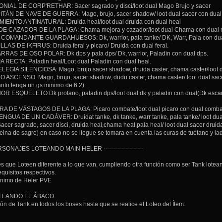
AL DE CORP'RETHAR: Sacer sagrado y disci/loot dual Mago Brujo y sacer
TÁN DE NAVE DE GUERRA: Mago, brujo, sacer shadow/ loot dual sacer con dual 
IENTO ANTINATURAL: Druida heal/loot dual druida con dual heal
E CAZADOR DE LA PLAGA: Chama mejora y cazador/loot dual Chama con dual 
OMANDANTE GUARDAHUESOS: Dk, warrior, pala tanke/ DK, Warr, Pala con dua
AS DE IKFIRUS: Druida feral y picaro/ Druida con dual feral.
AS DE OSO POLAR: Dk dps y pala dps/ Dk, warrior, Paladin con dual dps.
 RECTA: Paladin heal/Loot dual Paladin con dual heal.
EGIA SILENCIOSA: Mago, brujo sacer shadow, druida caster, chama caster/loot du
 ASCENSO: Mago, brujo, sacer shadow, dudu caster, chama caster/ loot dual sace
anto tenga un gs minimo de 6.2)
 ESQUELETO:Dk profano, paladin dps/loot dual dk y paladin con dual(Dk escarc
 DE VÁSTAGOS DE LA PLAGA: Picaro combate/loot dual picaro con dual combate
GUA DE UN CADÁVER: Druidat tanke, dk tanke, warr tanke, pala tanke/ loot dual 
r sagrado, sacer disci, druida heal,chama heal,pala heal/ loot dual sacer druida
eina de sagre) en caso no se llegue se tomara en cuenta las curas de tuétano y lad
-- PERSONAJES LOTEANDO MAIN HELER --------------------
s que Loteen diferente a lo que van, cumpliendo otra función como ser Tank lote
quisitos respectivos.
ínimo de Heler PVE
OTEANDO EL ÁBACO
ión de Tank en todos los boses hasta que se realice el Loteo del Ítem.