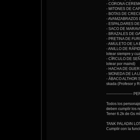
- CORONA CEREMONI
- MITONES DE CAPI
- BOTAS DE CRECIM
- AVAMZABRAZOS D
- ESPALDARES DE C
- SACO DE MARAVILL
- BRAZALES DE GARR
- PRETINA DE FURIA
- AMULETO DE LA EL
- ANILLO DE RÁPIDO
lotear siempre y cu
- CÍRCULO DE SEÑOR
lotear por maind)
- HACHA DE GUERRA
- MONEDA DE LA LEN
- ÁBACO ALTHOR:Sace
skada (Profesor y R
-------------------
Todos los personaje
deben cumplir los re
Tener 6.2k de Gs m
TANK PALADIN L
Cumplir con la func