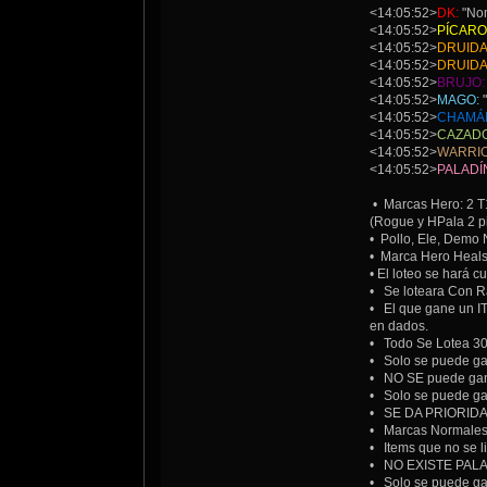
<14:05:52>
DK:
"No
<14:05:52>
PÍCARO
<14:05:52>
DRUIDA
<14:05:52>
DRUIDA
<14:05:52>
BRUJO:
<14:05:52>
MAGO:
"
<14:05:52>
CHAMÁ
<14:05:52>
CAZAD
<14:05:52>
WARRI
<14:05:52>
PALADÍ
• Marcas Hero: 2 T1
(Rogue y HPala 2 p
• Pollo, Ele, Demo
• Marca Hero Heals:
• El loteo se hará 
• Se loteara Con R
• El que gane un IT
en dados.
• Todo Se Lotea 30 m
• Solo se puede ga
• NO SE puede gana
• Solo se puede gan
• SE DA PRIORIDAD 
• Marcas Normal
• Items que no se l
• NO EXISTE PALA
• Solo se puede ga