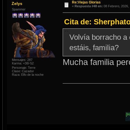
Re:Viejas Glorias
Zelys
«
Respuesta #48 en:
08 Febrero, 2026, 
Spammer
Cita de: Sherphato
Volvía borracho a
estáis, familia?
Mucha familia pe
Mensajes: 287
Karma: +38/-52
Personaje: Terre
Clase: Cazador
Raza: Elfo de la noche