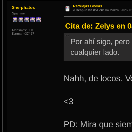
Re:Viejas Glorias
Sherphatos
«
Respuesta #51 en:
04 Marzo, 2026, 0
Spammer
Cita de: Zelys en 
Mensajes: 350
Karma: +37/-17
Por ahí sigo, per
cualquier lado.
Nahh, de locos. Vo
<3
PD: Mira que siemp