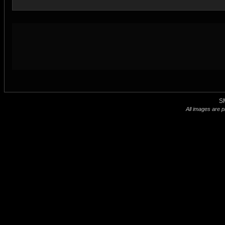
S
All images are p