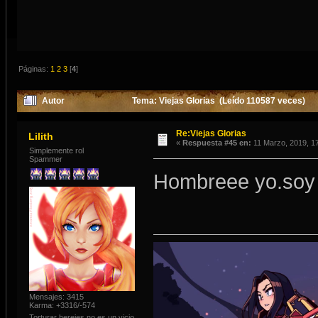
Páginas:
1
2
3
[
4
]
Autor
Tema: Viejas Glorias (Leído 110587 veces)
Re:Viejas Glorias
Lilith
«
Respuesta #45 en:
11 Marzo, 2019, 17
Simplemente rol
Spammer
Hombreee yo.soy 
Mensajes: 3415
Karma: +3316/-574
Torturar herejes no es un vicio.