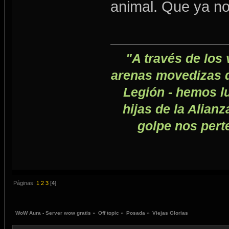
animal. Que ya nos
"A través de los 
arenas movedizas de
Legión - hemos lu
hijas de la Alianz
golpe nos pert
Páginas:
1
2
3
[
4
]
WoW Aura - Server wow gratis
»
Off topic
»
Posada
»
Viejas Glorias