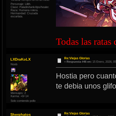
Personaje: Lilith.
Clase: Paladin/tank/dps/healer.
Raza: Humana rolera.
Hermandad: Cruzada
escarlata.
Todas las ratas
Re:Viejas Glorias
LXDraKoLX
«
Respuesta #46 en:
15 Enero, 2026, 05
Noob
Hostia pero cuant
te debia unos glif
Mensajes: 2
Karma: +0/-14
Solo comiendo pollo
Re:Viejas Glorias
Sherphatos