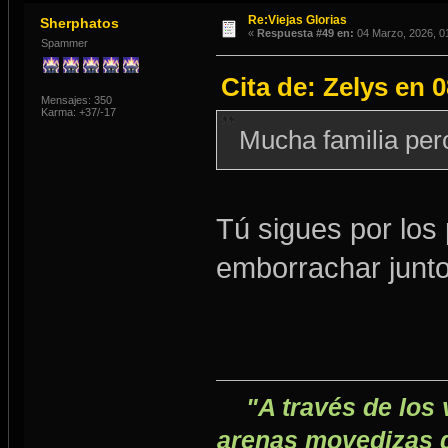
Re:Viejas Glorias
Sherphatos
«
Respuesta #49 en:
04 Marzo, 2026, 0
Spammer
Cita de: Zelys en 
Mensajes: 350
Karma: +37/-17
Mucha familia per
Tú sigues por los
emborrachar junto
"A través de los 
arenas movedizas de