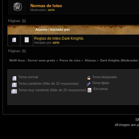
Normas de loteo
Moderador:
alefe
Páginas: [
1
]
Asunto
/
Iniciado por
Reglas de loteo Dark Knights
Iniciado por
alefe
Páginas: [
1
]
WoW Aura - Server wow gratis
»
Foros de clan
»
Alianza
»
Dark Knights
(Moderador
Tema normal
Tema bloqueado
Tema fijado
Tema candente (Más de 15 respuestas)
Encuesta
Tema muy candente (Más de 25 respuestas)
S
All images are p