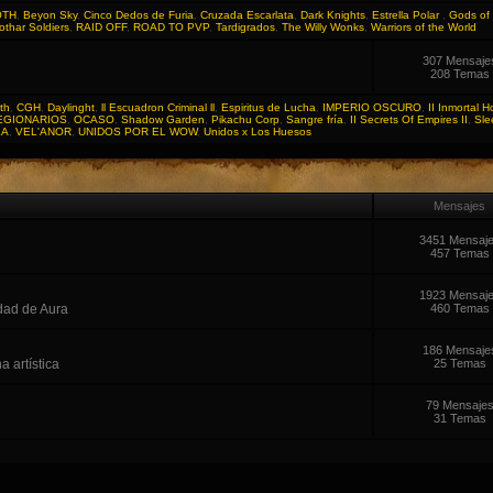
OTH
,
Beyon Sky
,
Cinco Dedos de Furia
,
Cruzada Escarlata
,
Dark Knights
,
Estrella Polar
,
Gods of 
othar Soldiers
,
RAID OFF
,
ROAD TO PVP
,
Tardigrados
,
The Willy Wonks
,
Warriors of the World
307 Mensaje
208 Temas
th
,
CGH
,
Daylinght
,
ll Escuadron Criminal ll
,
Espiritus de Lucha
,
IMPERIO OSCURO
,
II Inmortal H
EGIONARIOS
,
OCASO
,
Shadow Garden
,
Pikachu Corp
,
Sangre fría
,
II Secrets Of Empires II
,
Sle
LA
,
VEL'ANOR
,
UNIDOS POR EL WOW
,
Unidos x Los Huesos
Mensajes
3451 Mensaj
457 Temas
1923 Mensaj
dad de Aura
460 Temas
186 Mensaje
 artística
25 Temas
79 Mensaje
31 Temas