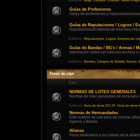
Subforos
:
Brujo
,
Cazador
,
Chamán
,
Death Knigh
Guías de Profesiones
Guías de profesiones y especializaciones
Guías de Reputaciones / Logros / Ev
Reputaciones/Cadenas de misiones impor
Subforos
:
Reputaciones
,
Logros
,
Eventos de cal
Guías de Bandas / BG's / Arenas / 
Información sobre las intances en Aura y
Subforos
:
Bandas
,
Campos de Batalla
,
Arenas
,
Foros de clan
Foro
NORMAS DE LOTEO GENERALES
Normas de loteo generales de Aura para 
Subforos
:
Guía de items ICC 25
,
Guía de items 
Normas de Hermandades
Este subforo se usa para las normas aña
ingreso y demás.
Alianza
Foros dedicados a los clanes de la alianz