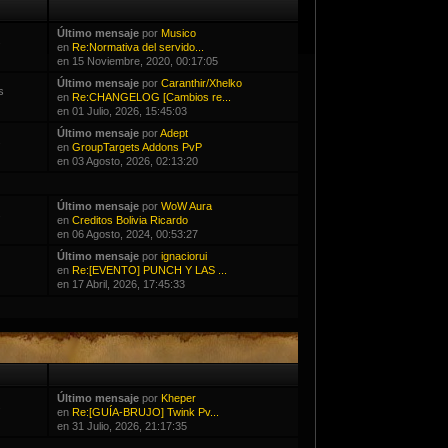
Último mensaje
por
Musico
s
en
Re:Normativa del servido...
en 15 Noviembre, 2020, 00:17:05
Último mensaje
por
Caranthir/Xhelko
s
en
Re:CHANGELOG [Cambios re...
en 01 Julio, 2026, 15:45:03
Último mensaje
por
Adept
s
en
GroupTargets Addons PvP
en 03 Agosto, 2026, 02:13:20
Último mensaje
por
WoW Aura
s
en
Creditos Bolivia Ricardo
en 06 Agosto, 2024, 00:53:27
Último mensaje
por
ignaciorui
en
Re:[EVENTO] PUNCH Y LAS ...
en 17 Abril, 2026, 17:45:33
Último mensaje
por
Kheper
s
en
Re:[GUÍA-BRUJO] Twink Pv...
en 31 Julio, 2026, 21:17:35