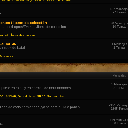
t
,
Druida
,
Guerrero
,
Mago
,
Paladín
,
Picaro
,
Sacerdote
127 Mensaje
.
27 Temas
entos / Items de colección
28 Mensaje
tantes/Logros/Eventos/Ítems de colección
10 Temas
endario
,
Ítems de colección
Mazmorras
1 Mensajes
 campos de batalla
1 Temas
Mazmorras
Mensajes
3 Mensajes
aplicar en raids y en normas de hermandades.
2 Temas
ICC 10N/10H
,
Guía de items SR 25
,
Sugerencias
2151 Mensaj
didas de cada hermandad, ya se para guild o para su
1865 Temas
144 Mensaje
a.
88 Temas