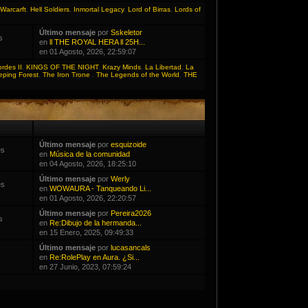
Warcarft
,
Hell Soldiers
,
Inmortal Legacy
,
Lord of Birras
,
Lords of
Último mensaje
por
Sskeletor
s
en
ll THE ROYAL HERA ll 25H...
en 01 Agosto, 2026, 22:59:07
ordes II
,
KINGS OF THE NIGHT
,
Krazy Minds
,
La Libertad
,
La
eping Forest
,
The Iron Trone
,
The Legends of the World
,
THE
Último mensaje
por
esquizoide
es
en
Música de la comunidad
en 04 Agosto, 2026, 18:25:10
Último mensaje
por
Werly
es
en
WOWAURA - Tanqueando Li...
en 01 Agosto, 2026, 22:20:57
Último mensaje
por
Pereira2026
s
en
Re:Dibujo de la hermanda...
en 15 Enero, 2025, 09:49:33
Último mensaje
por
lucasancals
s
en
Re:RolePlay en Aura. ¿Si...
en 27 Junio, 2023, 07:59:24