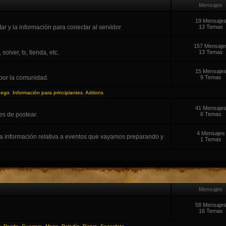
Mensajes
19 Mensaje
r y la información para conectar al servidor
13 Temas
157 Mensaje
lver, ts, tienda, etc.
13 Temas
15 Mensaje
por la comunidad.
9 Temas
uego
,
Información para principiantes
,
Addons
41 Mensaje
es de postear.
6 Temas
4 Mensajes
la información relativa a eventos que vayamos preparando y
1 Temas
Mensajes
58 Mensaje
16 Temas