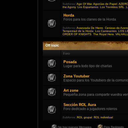
Subforos
:
Age Of War
,
Agonías de Papel
,
AZER
the Agony
,
Los Espartanos
,
Los Tronkitos SRL
,
L
Horda
Foros para los clanes de la Horda
Subforos
:
Avanzada De Hierro
,
Cenizas de Azero
Tempestad de la Horda
,
Los Caminantes
,
LOS L
ORDER OF KNIGHTS
,
The Royal Hera
,
VALHAL
Off topic
Foro
Posada
Lugar para todo tipo de charlas
Zona Youtuber
Espacio para los Youtubers de la comuni
Art zone
Pequeña zona para compartir vuestra vena
Sección ROL Aura
Foro dedicado a jugadores roleros
Subforos
:
ROL grupal
,
ROL individual
No hay nuevos Mensajes
Foro Redirigido