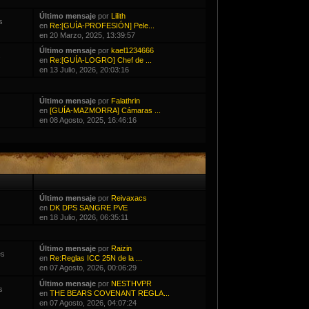
Último mensaje
por
Lilith
s
en
Re:[GUÍA-PROFESIÓN] Pele...
en 20 Marzo, 2025, 13:39:57
Último mensaje
por
kael1234666
s
en
Re:[GUÍA-LOGRO] Chef de ...
en 13 Julio, 2026, 20:03:16
Último mensaje
por
Falathrin
en
[GUÍA-MAZMORRA] Cámaras ...
en 08 Agosto, 2025, 16:46:16
Último mensaje
por
Reivaxacs
en
DK DPS SANGRE PVE
en 18 Julio, 2026, 06:35:11
Último mensaje
por
Raizin
es
en
Re:Reglas ICC 25N de la ...
en 07 Agosto, 2026, 00:06:29
Último mensaje
por
NESTHVPR
s
en
THE BEARS COVENANT REGLA...
en 07 Agosto, 2026, 04:07:24