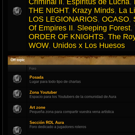
Criminal ll
,
Espiritus de Lucha
,
THE NIGHT
,
Krazy Minds
,
La L
LOS LEGIONARIOS
,
OCASO
,
Of Empires II
,
Sleeping Forest
,
ORDER OF KNIGHTS
,
The Roy
WOW
,
Unidos x Los Huesos
Off topic
Foro
Posada
Lugar para todo tipo de charlas
Zona Youtuber
Espacio para los Youtubers de la comunidad de Aura
Art zone
Pequeña zona para compartir vuestra vena artística
Sección ROL Aura
Foro dedicado a jugadores roleros