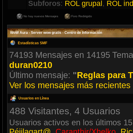
Subforos
:
ROL grupal
,
ROL ind
No hay nuevos Mensajes
Foro Redirigido
WoW Aura - Server wow gratis - Centro de Información
Estadísticas SMF
74193 Mensajes en 14195 Temas 
duran0210
Último mensaje:
"
Reglas para T
Ver los mensajes más recientes d
Usuarios en Línea
488 Visitantes, 4 Usuarios
Usuarios activos en los últimos 15
Péjilagart@
,
Caranthir/Xhelko
,
Ric