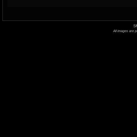
S
All images are p