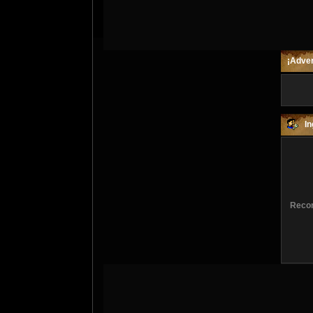
¡Adver
In
Recor