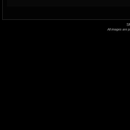
S
All images are p