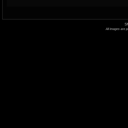
S
All images are p