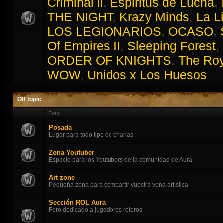
Criminal ll
,
Espiritus de Lucha
,
THE NIGHT
,
Krazy Minds
,
La L
LOS LEGIONARIOS
,
OCASO
,
Of Empires II
,
Sleeping Forest
,
ORDER OF KNIGHTS
,
The Roy
WOW
,
Unidos x Los Huesos
Off topic
Foro
Posada
Lugar para todo tipo de charlas
Zona Youtuber
Espacio para los Youtubers de la comunidad de Aura
Art zone
Pequeña zona para compartir vuestra vena artística
Sección ROL Aura
Foro dedicado a jugadores roleros