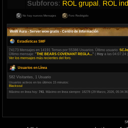
Subforos
:
ROL grupal
,
ROL ind
No hay nuevos Mensajes
Foro Redirigido
WoW Aura - Server wow gratis - Centro de Información
Estadísticas SMF
74173 Mensajes en 14191 Temas por 55386 Usuarios. Último usuario:
SCJe
Último mensaje:
"
THE BEARS COVENANT REGLA...
"
(
Hoy
a las 04:07:24 
Ver los mensajes más recientes del foro.
Usuarios en Línea
582 Visitantes, 1 Usuario
Usuarios activos en los últimos 15 minutos:
Blacksoul
Máximo en linea hoy:
741
. Máximo en linea siempre: 18278 (29 Marzo, 2026, 05:34:36
S