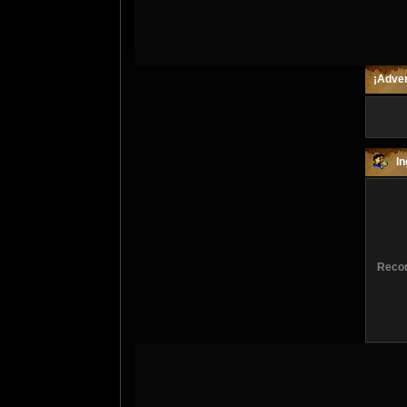
¡Adver
In
Recor