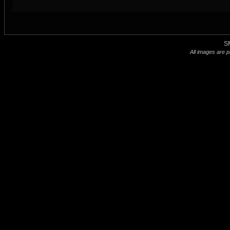
S
All images are p