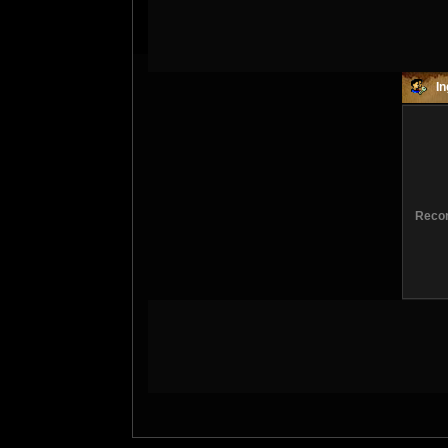
In
Recor