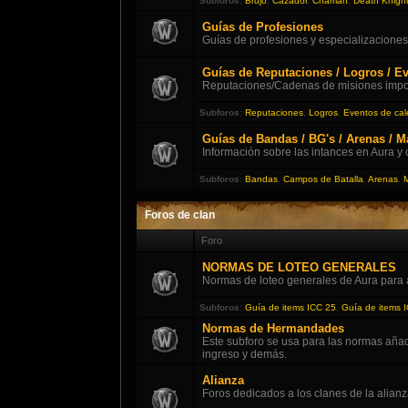
Subforos
:
Brujo
,
Cazador
,
Chamán
,
Death Knigh
Guías de Profesiones
Guías de profesiones y especializaciones
Guías de Reputaciones / Logros / Ev
Reputaciones/Cadenas de misiones impor
Subforos
:
Reputaciones
,
Logros
,
Eventos de cal
Guías de Bandas / BG's / Arenas / 
Información sobre las intances en Aura y
Subforos
:
Bandas
,
Campos de Batalla
,
Arenas
,
Foros de clan
Foro
NORMAS DE LOTEO GENERALES
Normas de loteo generales de Aura para 
Subforos
:
Guía de items ICC 25
,
Guía de items 
Normas de Hermandades
Este subforo se usa para las normas aña
ingreso y demás.
Alianza
Foros dedicados a los clanes de la alianz