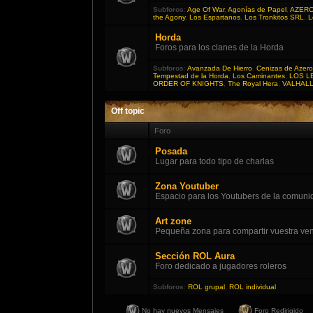
Subforos
:
Age Of War
,
Agonías de Papel
,
AZER
the Agony
,
Los Espartanos
,
Los Tronkitos SRL
,
L
Horda
Foros para los clanes de la Horda
Subforos
:
Avanzada De Hierro
,
Cenizas de Azero
Tempestad de la Horda
,
Los Caminantes
,
LOS L
ORDER OF KNIGHTS
,
The Royal Hera
,
VALHAL
Off topic
Foro
Posada
Lugar para todo tipo de charlas
Zona Youtuber
Espacio para los Youtubers de la comuni
Art zone
Pequeña zona para compartir vuestra vena
Sección ROL Aura
Foro dedicado a jugadores roleros
Subforos
:
ROL grupal
,
ROL individual
No hay nuevos Mensajes
Foro Redirigido