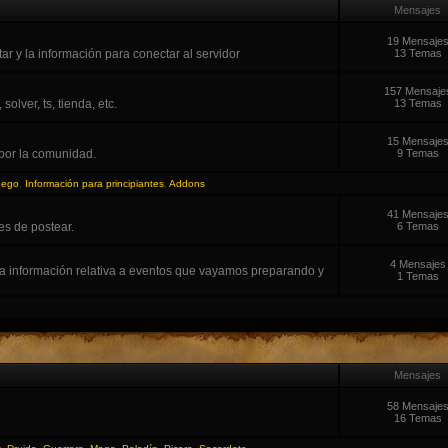
Mensajes
19 Mensaje
r y la información para conectar al servidor
13 Temas
157 Mensaje
lver, ts, tienda, etc.
13 Temas
15 Mensaje
por la comunidad.
9 Temas
uego
,
Información para principiantes
,
Addons
41 Mensaje
es de postear.
6 Temas
4 Mensajes
la información relativa a eventos que vayamos preparando y
1 Temas
Mensajes
58 Mensaje
16 Temas