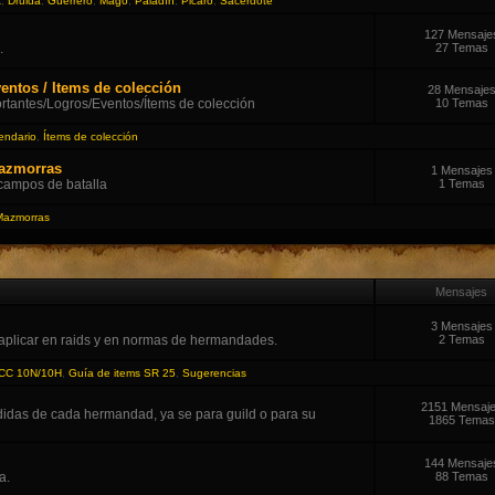
t
,
Druida
,
Guerrero
,
Mago
,
Paladín
,
Picaro
,
Sacerdote
127 Mensaje
.
27 Temas
entos / Items de colección
28 Mensaje
tantes/Logros/Eventos/Ítems de colección
10 Temas
endario
,
Ítems de colección
Mazmorras
1 Mensajes
 campos de batalla
1 Temas
Mazmorras
Mensajes
3 Mensajes
aplicar en raids y en normas de hermandades.
2 Temas
ICC 10N/10H
,
Guía de items SR 25
,
Sugerencias
2151 Mensaj
didas de cada hermandad, ya se para guild o para su
1865 Temas
144 Mensaje
a.
88 Temas