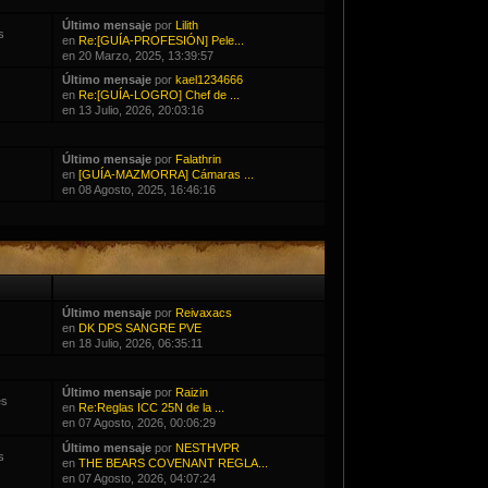
Último mensaje
por
Lilith
s
en
Re:[GUÍA-PROFESIÓN] Pele...
en 20 Marzo, 2025, 13:39:57
Último mensaje
por
kael1234666
s
en
Re:[GUÍA-LOGRO] Chef de ...
en 13 Julio, 2026, 20:03:16
Último mensaje
por
Falathrin
en
[GUÍA-MAZMORRA] Cámaras ...
en 08 Agosto, 2025, 16:46:16
Último mensaje
por
Reivaxacs
en
DK DPS SANGRE PVE
en 18 Julio, 2026, 06:35:11
Último mensaje
por
Raizin
es
en
Re:Reglas ICC 25N de la ...
en 07 Agosto, 2026, 00:06:29
Último mensaje
por
NESTHVPR
s
en
THE BEARS COVENANT REGLA...
en 07 Agosto, 2026, 04:07:24