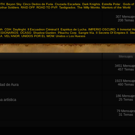
OTH
,
Beyon Sky
,
Cinco Dedos de Furia
,
Cruzada Escarlata
,
Dark Knights
,
Estrella Polar
,
Gods of 
othar Soldiers
,
RAID OFF
,
ROAD TO PVP
,
Tardigrados
,
The Willy Wonks
,
Warriors of the World
307 Mensaje
208 Temas
th
,
CGH
,
Daylinght
,
ll Escuadron Criminal ll
,
Espiritus de Lucha
,
IMPERIO OSCURO
,
II Inmortal H
EGIONARIOS
,
OCASO
,
Shadow Garden
,
Pikachu Corp
,
Sangre fría
,
II Secrets Of Empires II
,
Sle
LA
,
VEL'ANOR
,
UNIDOS POR EL WOW
,
Unidos x Los Huesos
Mensajes
3451 Mensaj
457 Temas
1923 Mensaj
dad de Aura
460 Temas
186 Mensaje
 artística
25 Temas
79 Mensaje
31 Temas