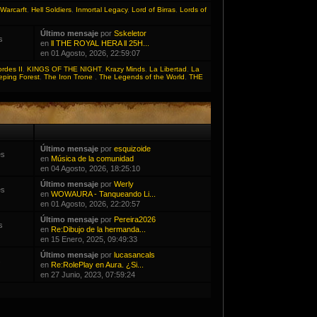
Warcarft
,
Hell Soldiers
,
Inmortal Legacy
,
Lord of Birras
,
Lords of
Último mensaje
por
Sskeletor
s
en
ll THE ROYAL HERA ll 25H...
en 01 Agosto, 2026, 22:59:07
ordes II
,
KINGS OF THE NIGHT
,
Krazy Minds
,
La Libertad
,
La
eping Forest
,
The Iron Trone
,
The Legends of the World
,
THE
Último mensaje
por
esquizoide
es
en
Música de la comunidad
en 04 Agosto, 2026, 18:25:10
Último mensaje
por
Werly
es
en
WOWAURA - Tanqueando Li...
en 01 Agosto, 2026, 22:20:57
Último mensaje
por
Pereira2026
s
en
Re:Dibujo de la hermanda...
en 15 Enero, 2025, 09:49:33
Último mensaje
por
lucasancals
s
en
Re:RolePlay en Aura. ¿Si...
en 27 Junio, 2023, 07:59:24