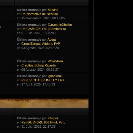
Último mensaje
por
Musico
s
en
Re:Normativa del servido...
en 15 Noviembre, 2020, 00:17:05
Último mensaje
por
Caranthir/Xhelko
s
en
Re:CHANGELOG [Cambios re...
en 01 Julio, 2026, 15:45:03
Último mensaje
por
Adept
s
en
GroupTargets Addons PvP
en 03 Agosto, 2026, 02:13:20
Último mensaje
por
WoW Aura
s
en
Creditos Bolivia Ricardo
en 06 Agosto, 2024, 00:53:27
Último mensaje
por
ignaciorui
en
Re:[EVENTO] PUNCH Y LAS ...
en 17 Abril, 2026, 17:45:33
Último mensaje
por
Kheper
s
en
Re:[GUÍA-BRUJO] Twink Pv...
en 31 Julio, 2026, 21:17:35