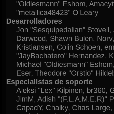
"Oldiesmann" Eshom, Amacyth
"metallica48423" O'Leary
Desarrolladores
Jon "Sesquipedalian" Stovell,
Darwood, Shawn Bulen, Norv, 
Kristiansen, Colin Schoen, e
"JayBachatero" Hernandez, K
Michael "Oldiesmann" Eshom, 
Eser, Theodore "Orstio" Hilde
Especialistas de soporte
Aleksi "Lex" Kilpinen, br360, 
JimM, Adish "(F.L.A.M.E.R)" Pa
CapadY, Chalky, Chas Large, 