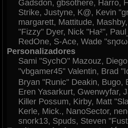
Gadsdon, gbsothere, Harro, H
Strike, Justyne, K@, Kevin "gre
margarett, Mattitude, Mashby, 
"Fizzy" Dyer, Nick "Ha²", Paul
RedOne, S-Ace, Wade "sησω"
Personalizadores
Sami "SychO" Mazouz, Diego
"vbgamer45" Valentin, Brad 
Bryan "Runic" Deakin, Bugo, 
Eren Yasarkurt, Gwenwyfar, J
Killer Possum, Kirby, Matt 
Kerle, Mick., NanoSector, nend
snork13, Spuds, Steven "Fust