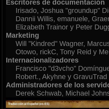
Escritores de documentación
Irisado, Joshua "groundup" Di
Dannii Willis, emanuele, Gr
Elizabeth Trainor y Peter Du
Marketing
Will "Kindred" Wagner, Marcu
Otowo, rickC, Tony Reid y Mer
Internacionalizadores
Francisco "d3vcho" Domíngue
Robert., Akyhne y GravuTrad
Administradores de los servid
Derek Schwab, Michael Johns
Traducción al Español (es-ES)