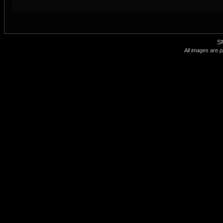
S
All images are p