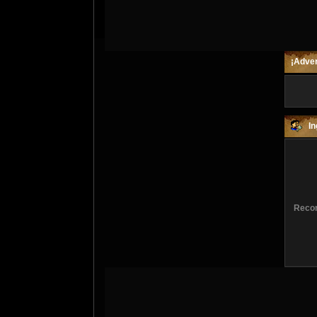
¡Adver
In
Recor