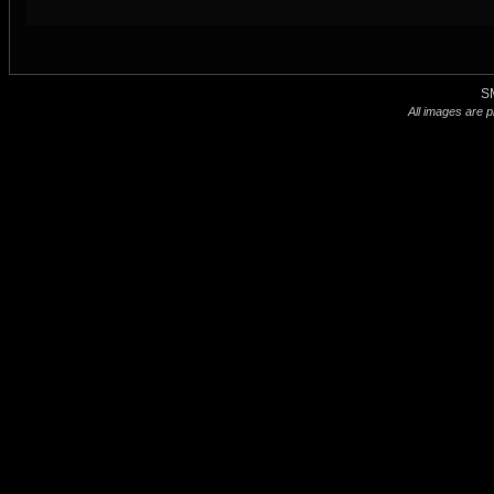
S
All images are p