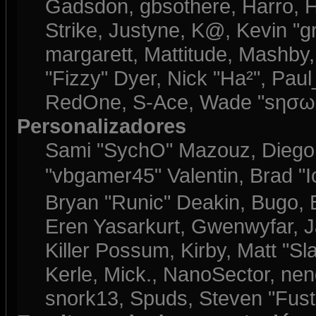
Gadsdon, gbsothere, Harro, H
Strike, Justyne, K@, Kevin "gre
margarett, Mattitude, Mashby, 
"Fizzy" Dyer, Nick "Ha²", Paul
RedOne, S-Ace, Wade "sησω"
Personalizadores
Sami "SychO" Mazouz, Diego
"vbgamer45" Valentin, Brad 
Bryan "Runic" Deakin, Bugo, 
Eren Yasarkurt, Gwenwyfar, J
Killer Possum, Kirby, Matt 
Kerle, Mick., NanoSector, nend
snork13, Spuds, Steven "Fust