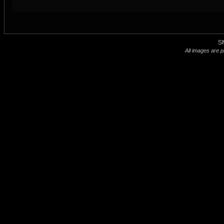
S
All images are p