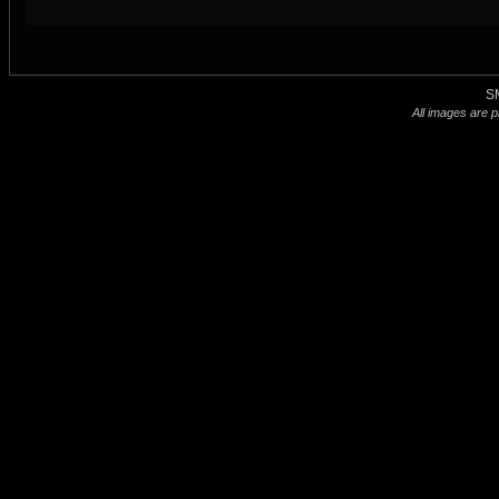
S
All images are p