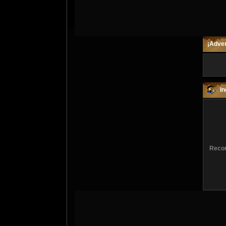
¡Adver
In
Recor