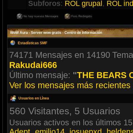
Subforos
:
ROL grupal
,
ROL ind
No hay nuevos Mensajes
Foro Redirigido
WoW Aura - Server wow gratis - Centro de Información
Estadísticas SMF
74171 Mensajes en 14190 Temas 
Rakudai666
Último mensaje:
"
THE BEARS 
Ver los mensajes más recientes d
Usuarios en Línea
560 Visitantes, 5 Usuarios
Usuarios activos en los últimos 15
Adept
,
emilio14
,
josuepxd
,
helden