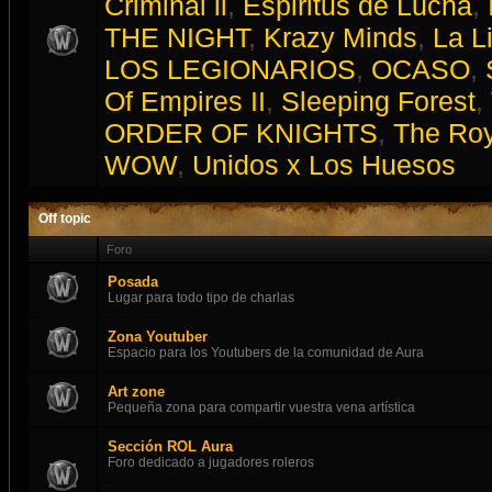
Criminal ll
,
Espiritus de Lucha
,
THE NIGHT
,
Krazy Minds
,
La L
LOS LEGIONARIOS
,
OCASO
,
Of Empires II
,
Sleeping Forest
,
ORDER OF KNIGHTS
,
The Roy
WOW
,
Unidos x Los Huesos
Off topic
Foro
Posada
Lugar para todo tipo de charlas
Zona Youtuber
Espacio para los Youtubers de la comunidad de Aura
Art zone
Pequeña zona para compartir vuestra vena artística
Sección ROL Aura
Foro dedicado a jugadores roleros