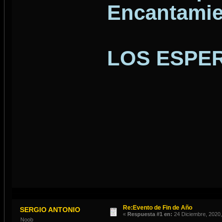
Encantamien
LOS ESPE
Re:Evento de Fin de Año
SERGIO ANTONIO
«
Respuesta #1 en:
24 Diciembre, 2020,
Noob