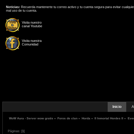
Noticias:
Recuerda mantenerte tu correo activo y tu cuenta segura para evitar cualquie
mal uso de tu cuenta.
Visita nuestro
canal Youtube
Visita nuestra
Comunidad
Inicio
A
WoW Aura - Server wow gratis
»
Foros de clan
»
Horda
»
II Inmortal Hordes II
»
Eve
Páginas: [
1
]