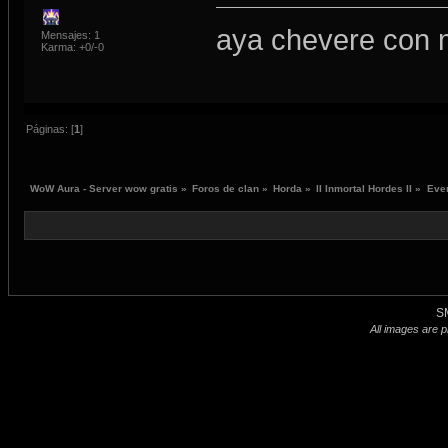
aya chevere con 
Mensajes: 1
Karma: +0/-0
Páginas: [
1
]
WoW Aura - Server wow gratis
»
Foros de clan
»
Horda
»
II Inmortal Hordes II
»
Eve
S
All images are p