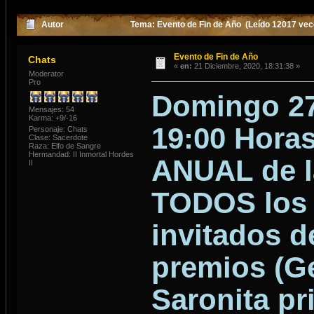
Autor
Tema: Evento de Fin de Año (Leído 12017 vec
Evento de Fin de Año
Chats
«
en:
21 Diciembre, 2020, 18:31:38 »
Moderator
Pro
Domingo 27 
Mensajes: 54
Karma: +9/-16
19:00 Horas
Personaje: Chats
Clase: Sacerdote
Raza: Elfo de Sangre
Hermandad: II Inmortal Hordes
ANUAL de l
II
TODOS los 
invitados d
premios (G
Saronita pr