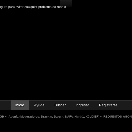
gura para evitar cualquier problema de robo o
Inicio
Ayuda
Buscar
Ingresar
Registrarse
GH
»
Agonía
(Moderadores:
Draekar
,
Daruin
,
NAFA
,
Narth1
,
X0LDIER
) »
REQUISITOS AGON