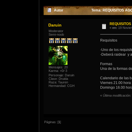
Autor
Tema: REQUISITOS AGO
REQUISITOS
Daruin
«
en:
19 Noviem
Moderator
Semi-noob
Requisitos
-Uno de los requisi
-Deberá raidear y a
Formas
Mensajes: 20
Una de la formas de
Karma: +0/-3
Personaje: Daruin
Calendario de las 
Clase: Druida
Raza: Tauren
Viernes 21.00 hora
Hermandad: CGH
Domingo 16.00 hora
«
Última modificación:
Páginas: [
1
]