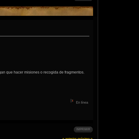
engan que hacer misiones o recogida de fragmentos.
En línea
IMPRIMIR
« anterior
próximo »