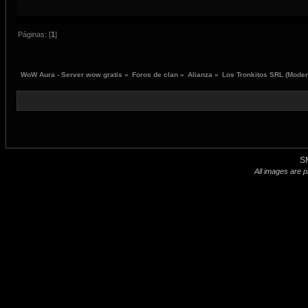
Páginas: [
1
]
WoW Aura - Server wow gratis
»
Foros de clan
»
Alianza
»
Los Tronkitos SRL
(Moder
S
All images are p