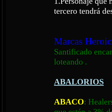
1.Personaje que 
tercero tendrá de
Marcas Heroic
Santificado enca
loteando .
ABALORIOS
ABACO
: Healer
que estén a 3% d