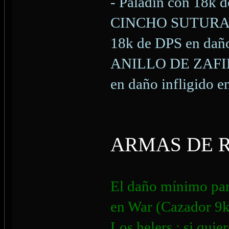
- Paladin con 18k d
CINCHO SUTURADO
18k de DPS en daño
ANILLO DE ZAFIR
en daño infligido 
ARMAS DE 
El daño mínimo para
en War (Cazador 9k 
Los helers : si quie