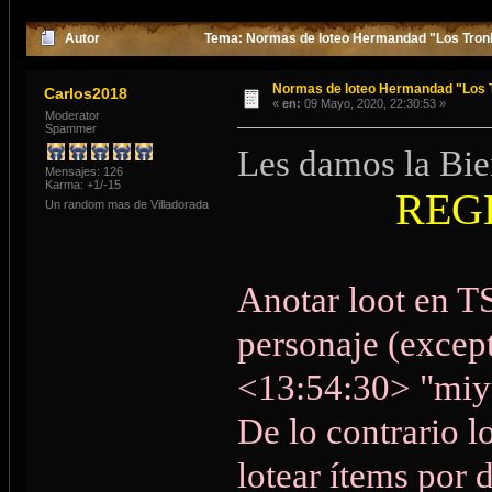
Autor
Tema: Normas de loteo Hermandad "Los Tronk
Normas de loteo Hermandad "Los 
Carlos2018
«
en:
09 Mayo, 2020, 22:30:53 »
Moderator
Spammer
Les damos la Bien
Mensajes: 126
Karma: +1/-15
REGL
Un random mas de Villadorada
Anotar loot en T
personaje (excep
<13:54:30> "miyu
De lo contrario l
lotear ítems por d