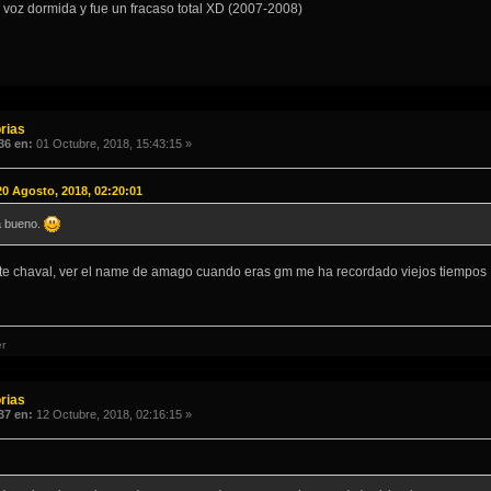
la voz dormida y fue un fracaso total XD (2007-2008)
rias
36 en:
01 Octubre, 2018, 15:43:15 »
0 Agosto, 2018, 02:20:01
a bueno.
date chaval, ver el name de amago cuando eras gm me ha recordado viejos tiempos
r
rias
37 en:
12 Octubre, 2018, 02:16:15 »