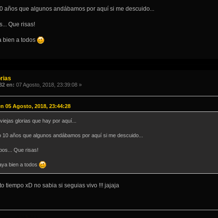
 años que algunos andábamos por aquí si me descuido...
.. Que risas!
a bien a todos
rias
32 en:
07 Agosto, 2018, 23:39:08 »
en 05 Agosto, 2018, 23:44:28
viejas glorias que hay por aquí...
10 años que algunos andábamos por aquí si me descuido...
os... Que risas!
aya bien a todos
 tiempo xD no sabia si seguias vivo !!! jajaja