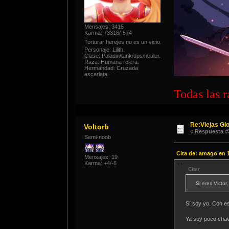
Mensajes: 3415
Karma: +3316/-574
Torturar herejes no es un vicio.
Personaje: Lilith.
Clase: Paladin/tank/dps/healer.
Raza: Humana rolera.
Hermandad: Cruzada
escarlata.
Todas las r
Re:Viejas Glo
Voltorb
«
Respuesta #
Semi-noob
Cita de: amago en 1
Mensajes: 19
Karma: +4/-6
Citar
Si eres Victo
Sí soy yo. Con e
Ya soy poco chav