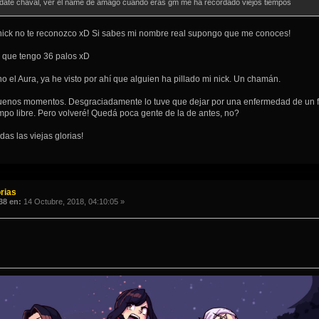
cuidate chaval, ver el name de amago cuando eras gm me ha recordado viejos tiempos
 nick no te reconozco xD Si sabes mi nombre real supongo que me conoces!
, que tengo 36 palos xD
 el Aura, ya he visto por ahí que alguien ha pillado mi nick. Un chamán.
uenos momentos. Desgraciadamente lo tuve que dejar por una enfermedad de un fam
po libre. Pero volveré! Quedá poca gente de la de antes, no?
as las viejas glorias!
rias
38 en:
14 Octubre, 2018, 04:10:05 »