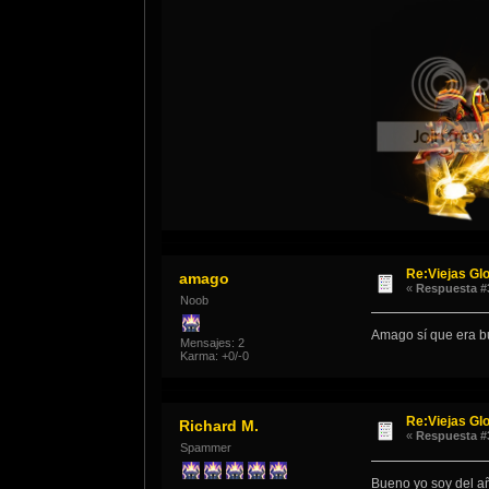
Re:Viejas Glo
amago
«
Respuesta #
Noob
Amago sí que era 
Mensajes: 2
Karma: +0/-0
Re:Viejas Glo
Richard M.
«
Respuesta #
Spammer
Bueno yo soy del añ