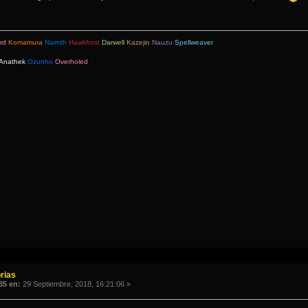
rd
Komamura
Naimth
Hawkfrost
Darwell
Kazejin
Nauzu
Spellweaver
Anathek
Ozunho
Overholed
rias
35 en:
29 Septiembre, 2018, 16:21:06 »