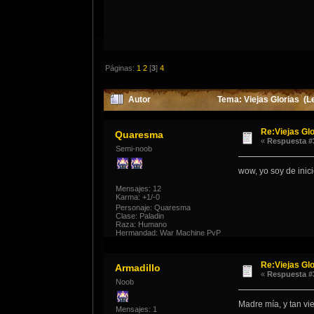
Páginas:
1
2
[
3
]
4
Autor
Tema: Viejas Glorias (L
Re:Viejas Glo
Quaresma
«
Respuesta #
Semi-noob
wow, yo soy de inici
Mensajes: 12
Karma: +1/-0
Personaje: Quaresma
Clase: Paladin
Raza: Humano
Hermandad: War Machine PvP
Re:Viejas Glo
Armadillo
«
Respuesta #
Noob
Madre mía, y tan vie
Mensajes: 1