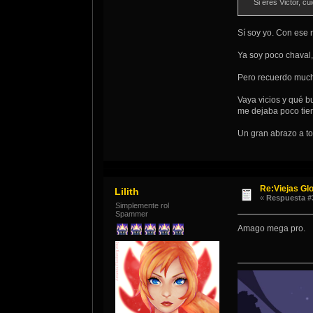
Si eres Victor, 
Sí soy yo. Con ese
Ya soy poco chaval
Pero recuerdo mucho
Vaya vicios y qué b
me dejaba poco tiem
Un gran abrazo a tod
Re:Viejas Glo
Lilith
«
Respuesta #
Simplemente rol
Spammer
Amago mega pro.