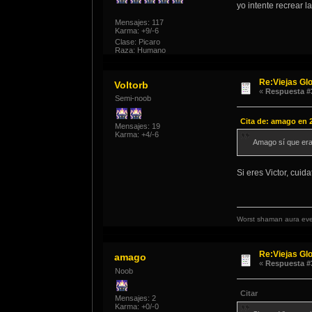
yo intente recrear 
Mensajes: 117
Karma: +9/-6
Clase: Picaro
Raza: Humano
Re:Viejas Glo
Voltorb
«
Respuesta #
Semi-noob
Cita de: amago en 2
Mensajes: 19
Karma: +4/-6
Amago sí que er
Si eres Victor, cui
Worst shaman aura eve
Re:Viejas Glo
amago
«
Respuesta #
Noob
Citar
Mensajes: 2
Karma: +0/-0