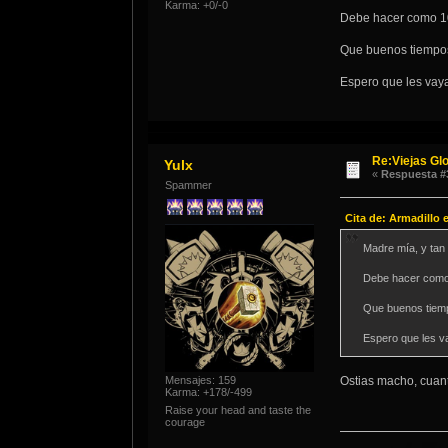
Karma: +0/-0
Debe hacer como 10
Que buenos tiempos.
Espero que les vay
Re:Viejas Glo
Yulx
«
Respuesta #
Spammer
Cita de: Armadillo 
Madre mía, y tan 
Debe hacer como 
Que buenos tiemp
Espero que les v
Mensajes: 159
Ostias macho, cuanto
Karma: +178/-499
Raise your head and taste the
courage