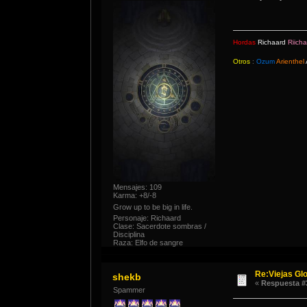
Hordas
Richaard
Riicha
Otros
:
Ozum
Arienthel
Mensajes: 109
Karma: +8/-8
Grow up to be big in life.
Personaje: Richaard
Clase: Sacerdote sombras /
Disciplina
Raza: Elfo de sangre
Re:Viejas Glo
shekb
«
Respuesta #
Spammer