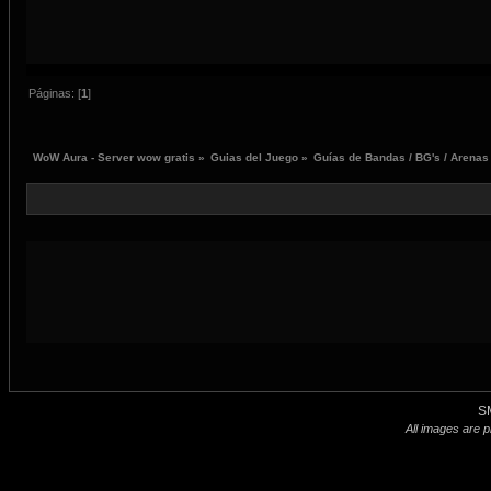
Páginas: [
1
]
WoW Aura - Server wow gratis
»
Guias del Juego
»
Guías de Bandas / BG's / Arenas
S
All images are p