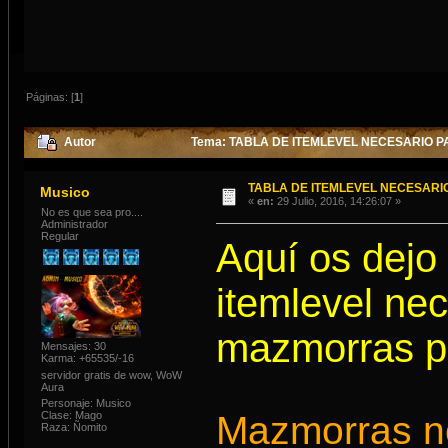
Páginas: [
1
]
Autor
Tema: TABLA DE ITEMLEVEL NECESARIO P
TABLA DE ITEMLEVEL NECESAR
Musico
«
en:
29 Julio, 2016, 14:26:07 »
No es que sea pro....
Administrador
Regular
Aquí os dejo
itemlevel nec
mazmorras po
Mensajes: 30
Karma: +65535/-16
servidor gratis de wow, WoW
Aura
Personaje: Musico
Clase: Mago
Mazmorras n
Raza: Ñomito