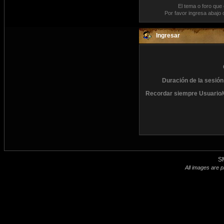
El tema o foro que
Por favor ingresa abajo 
Ingresar
Duración de la sesión
Recordar siempre Usuario/
S
All images are p