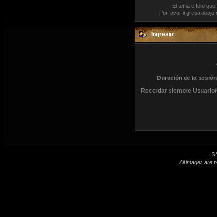
El tema o foro que
Por favor ingresa abajo 
Ingresar
Duración de la sesión
Recordar siempre Usuario/
S
All images are p