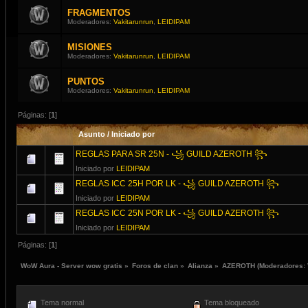
FRAGMENTOS
Moderadores:
Vakitarunrun
,
LEIDIPAM
MISIONES
Moderadores:
Vakitarunrun
,
LEIDIPAM
PUNTOS
Moderadores:
Vakitarunrun
,
LEIDIPAM
Páginas: [
1
]
Asunto
/
Iniciado por
REGLAS PARA SR 25N - ꧁ GUILD AZEROTH ꧂
Iniciado por
LEIDIPAM
REGLAS ICC 25H POR LK - ꧁ GUILD AZEROTH ꧂
Iniciado por
LEIDIPAM
REGLAS ICC 25N POR LK - ꧁ GUILD AZEROTH ꧂
Iniciado por
LEIDIPAM
Páginas: [
1
]
WoW Aura - Server wow gratis
»
Foros de clan
»
Alianza
»
AZEROTH
(Moderadores:
Tema normal
Tema bloqueado