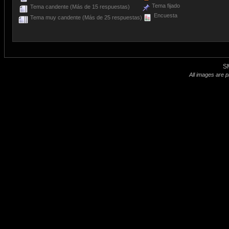
Tema fijado
Tema candente (Más de 15 respuestas)
Encuesta
Tema muy candente (Más de 25 respuestas)
S
All images are p