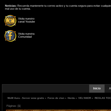
Noticias:
Recuerda mantenerte tu correo activo y tu cuenta segura para evitar cualquie
mal uso de tu cuenta.
Visita nuestro
canal Youtube
Visita nuestra
Comunidad
Inicio
A
WoW Aura - Server wow gratis
»
Foros de clan
»
Horda
»
VEL'ANOR
»
REGLAS TOC
Páginas: [
1
]