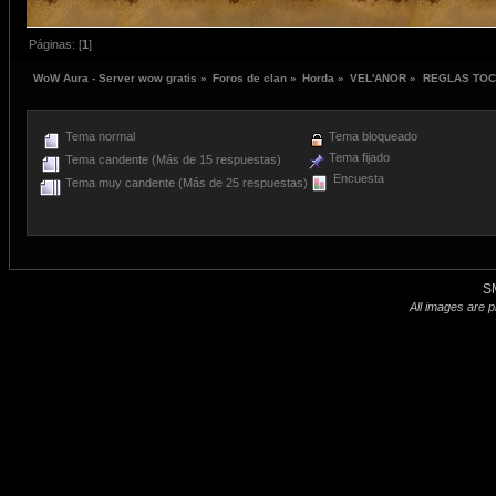
Páginas: [
1
]
WoW Aura - Server wow gratis
»
Foros de clan
»
Horda
»
VEL'ANOR
»
REGLAS TOC
Tema normal
Tema bloqueado
Tema fijado
Tema candente (Más de 15 respuestas)
Encuesta
Tema muy candente (Más de 25 respuestas)
S
All images are p