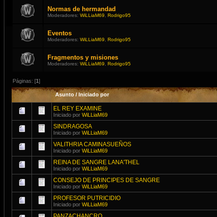
Normas de hermandad
Moderadores:
WiLLiaM69
,
Rodrigo95
Eventos
Moderadores:
WiLLiaM69
,
Rodrigo95
Fragmentos y misiones
Moderadores:
WiLLiaM69
,
Rodrigo95
Páginas: [
1
]
Asunto
/
Iniciado por
EL REY EXAMINE
Iniciado por
WiLLiaM69
SINDRAGOSA
Iniciado por
WiLLiaM69
VALITHRIA CAMINASUEÑOS
Iniciado por
WiLLiaM69
REINA DE SANGRE LANA'THEL
Iniciado por
WiLLiaM69
CONSEJO DE PRINCIPES DE SANGRE
Iniciado por
WiLLiaM69
PROFESOR PUTRICIDIO
Iniciado por
WiLLiaM69
PANZACHANCRO