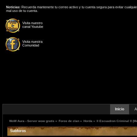
Noticias:
Recuerda mantenerte tu correo activo y tu cuenta segura para evitar cualquie
mal uso de tu cuenta.
Visita nuestro
canal Youtube
Visita nuestra
Comunidad
Inicio
A
WoW Aura - Server wow gratis
»
Foros de clan
»
Horda
»
ll Escuadron Criminal ll
(M
Subforos