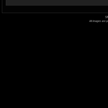
S
All images are p