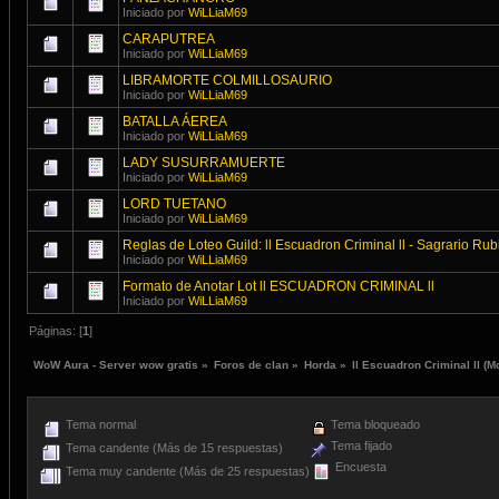
Iniciado por
WiLLiaM69
CARAPUTREA
Iniciado por
WiLLiaM69
LIBRAMORTE COLMILLOSAURIO
Iniciado por
WiLLiaM69
BATALLA ÁEREA
Iniciado por
WiLLiaM69
LADY SUSURRAMUERTE
Iniciado por
WiLLiaM69
LORD TUETANO
Iniciado por
WiLLiaM69
Reglas de Loteo Guild: ll Escuadron Criminal ll - Sagrario Rub
Iniciado por
WiLLiaM69
Formato de Anotar Lot ll ESCUADRON CRIMINAL ll
Iniciado por
WiLLiaM69
Páginas: [
1
]
WoW Aura - Server wow gratis
»
Foros de clan
»
Horda
»
ll Escuadron Criminal ll
(M
Tema normal
Tema bloqueado
Tema fijado
Tema candente (Más de 15 respuestas)
Encuesta
Tema muy candente (Más de 25 respuestas)