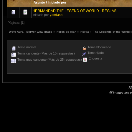
Asunto
/
Iniciado por
HERMANDAD THE LEGEND OF WORLD - REGLAS
Iniciado por
yamilaso
Páginas: [
1
]
WoW Aura - Server wow gratis
»
Foros de clan
»
Horda
»
The Legends of the World
(
Tema normal
Tema bloqueado
Tema fijado
Tema candente (Más de 15 respuestas)
Encuesta
Tema muy candente (Más de 25 respuestas)
S
All images are p