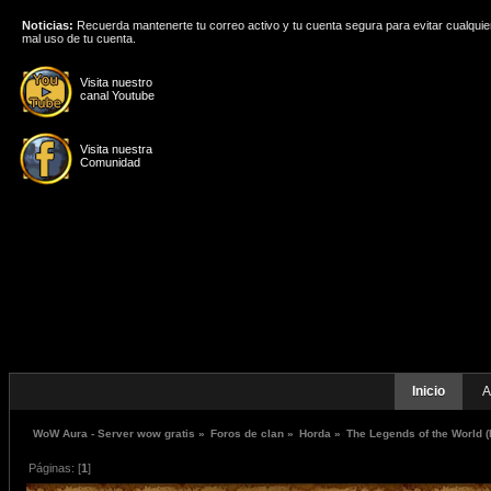
Noticias:
Recuerda mantenerte tu correo activo y tu cuenta segura para evitar cualquie
mal uso de tu cuenta.
Visita nuestro
canal Youtube
Visita nuestra
Comunidad
Inicio
A
WoW Aura - Server wow gratis
»
Foros de clan
»
Horda
»
The Legends of the World
(
Páginas: [
1
]