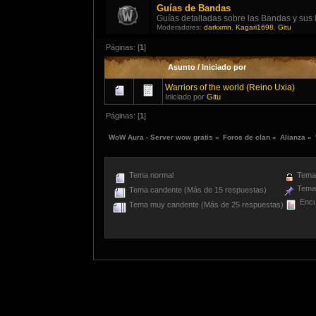
Guías de Bandas
Guías detalladas sobre las Bandas y sus 
Moderadores:
darkxmn
,
Kagari1698
,
Gitu
Páginas: [
1
]
Asunto
/
Iniciado por
Warriors of the world (Reino Uxia)
Iniciado por
Gitu
Páginas: [
1
]
WoW Aura - Server wow gratis
»
Foros de clan
»
Alianza
»
Tema normal
Tema 
Tema 
Tema candente (Más de 15 respuestas)
Encu
Tema muy candente (Más de 25 respuestas)