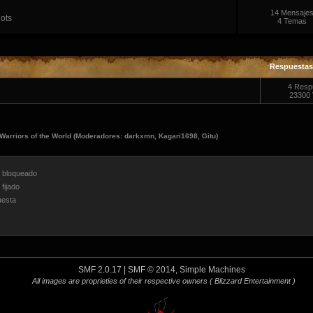
14 Mensaje
lots
4 Temas
Respuestas
4 Resp
23300 
Warriors of the World
(Moderadores:
darkxmn
,
Kagari1698
,
Gitu
)
bloqueado
fijado
esta
SMF 2.0.17
|
SMF © 2014
,
Simple Machines
All images are proprieties of their respective owners
( Blizzard Entertainment )