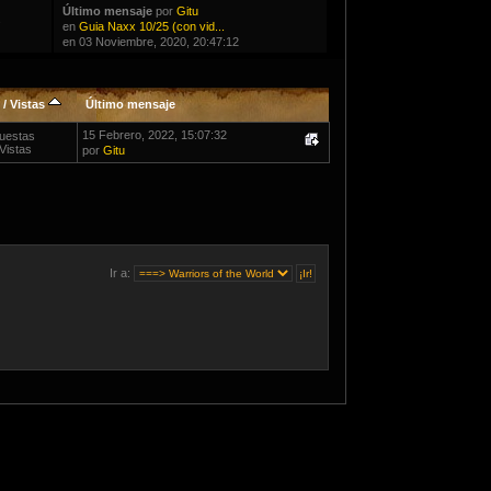
Último mensaje
por
Gitu
s
en
Guia Naxx 10/25 (con vid...
en 03 Noviembre, 2020, 20:47:12
/
Vistas
Último mensaje
15 Febrero, 2022, 15:07:32
uestas
Vistas
por
Gitu
Ir a: