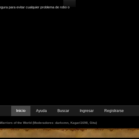
gura para evitar cualquier problema de robo o
Inicio
Ayuda
Buscar
Ingresar
Registrarse
Warriors of the World
(Moderadores:
darkxmn
,
Kagari1698
,
Gitu
)