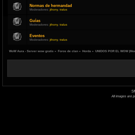
Normas de hermandad
Moderadores:
jthony
,
tralus
Guías
Moderadores:
jthony
,
tralus
Eventos
Moderadores:
jthony
,
tralus
WoW Aura - Server wow gratis
»
Foros de clan
»
Horda
»
UNIDOS POR EL WOW
(Mo
S
All images are p