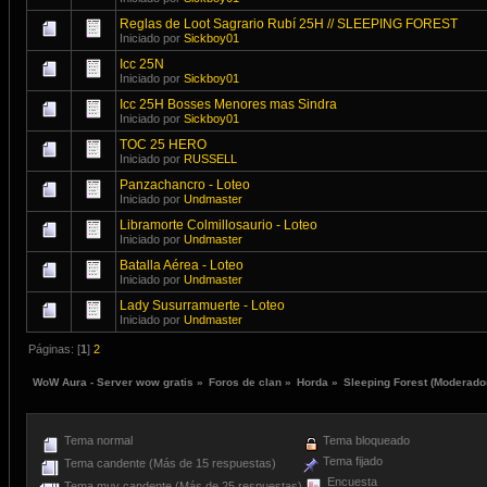
Reglas de Loot Sagrario Rubí 25H // SLEEPING FOREST
Iniciado por
Sickboy01
Icc 25N
Iniciado por
Sickboy01
Icc 25H Bosses Menores mas Sindra
Iniciado por
Sickboy01
TOC 25 HERO
Iniciado por
RUSSELL
Panzachancro - Loteo
Iniciado por
Undmaster
Libramorte Colmillosaurio - Loteo
Iniciado por
Undmaster
Batalla Aérea - Loteo
Iniciado por
Undmaster
Lady Susurramuerte - Loteo
Iniciado por
Undmaster
Páginas: [
1
]
2
WoW Aura - Server wow gratis
»
Foros de clan
»
Horda
»
Sleeping Forest
(Moderado
Tema normal
Tema bloqueado
Tema fijado
Tema candente (Más de 15 respuestas)
Encuesta
Tema muy candente (Más de 25 respuestas)