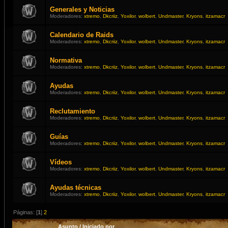
Generales y Noticias
Moderadores:
xtremo
,
Dkcriiz
,
Yoxilor
,
wolbert
,
Undmaster
,
Kryons
,
itzamacr
Calendario de Raids
Moderadores:
xtremo
,
Dkcriiz
,
Yoxilor
,
wolbert
,
Undmaster
,
Kryons
,
itzamacr
Normativa
Moderadores:
xtremo
,
Dkcriiz
,
Yoxilor
,
wolbert
,
Undmaster
,
Kryons
,
itzamacr
Ayudas
Moderadores:
xtremo
,
Dkcriiz
,
Yoxilor
,
wolbert
,
Undmaster
,
Kryons
,
itzamacr
Reclutamiento
Moderadores:
xtremo
,
Dkcriiz
,
Yoxilor
,
wolbert
,
Undmaster
,
Kryons
,
itzamacr
Guías
Moderadores:
xtremo
,
Dkcriiz
,
Yoxilor
,
wolbert
,
Undmaster
,
Kryons
,
itzamacr
Vídeos
Moderadores:
xtremo
,
Dkcriiz
,
Yoxilor
,
wolbert
,
Undmaster
,
Kryons
,
itzamacr
Ayudas técnicas
Moderadores:
xtremo
,
Dkcriiz
,
Yoxilor
,
wolbert
,
Undmaster
,
Kryons
,
itzamacr
Páginas: [
1
]
2
Asunto
/
Iniciado por