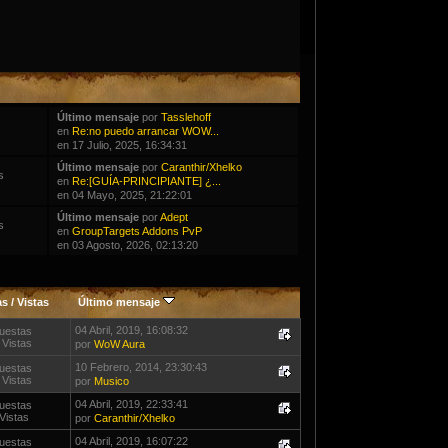
Último mensaje
por
Tasslehoff
s
en
Re:no puedo arrancar WOW...
en 17 Julio, 2025, 16:34:31
Último mensaje
por
Caranthir/Xhelko
s
en
Re:[GUÍA-PRINCIPIANTE] ¿...
en 04 Mayo, 2025, 21:22:01
Último mensaje
por
Adept
s
en
GroupTargets Addons PvP
en 03 Agosto, 2026, 02:13:20
as
/
Vistas
Último mensaje
04 Abril, 2019, 16:08:32
uestas
 Vistas
por
WoW Aura
10 Febrero, 2014, 23:30:43
uestas
 Vistas
por
Musico
04 Abril, 2019, 22:33:41
uestas
Vistas
por
Caranthir/Xhelko
04 Abril, 2019, 16:07:22
uestas