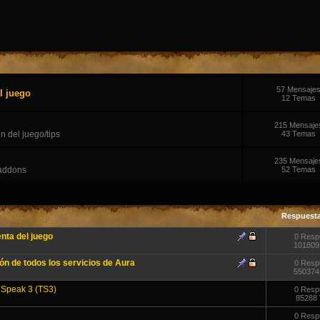
57 Mensaje
l juego
12 Temas
215 Mensaje
n del juego/tips
43 Temas
235 Mensaje
 addons
52 Temas
Respuest
enta del juego
0 Resp
101809
ón de todos los servicios de Aura
0 Resp
550374
m Speak 3 (TS3)
0 Resp
85288 
0 Resp