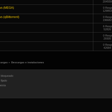
204559
ows (MEGA)
0 Resp
129853
 (qBittorrent)
0 Resp
196682
6 Resp
52826 
0 Resp
29305 
0 Resp
42684 
cargas
»
Descargas e instalaciones
bloqueado
fijado
esta