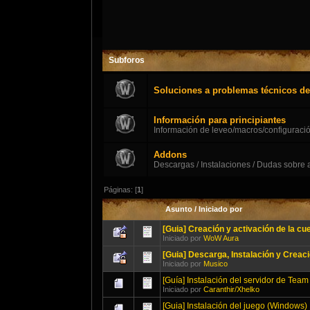
Subforos
Soluciones a problemas técnicos de
Información para principiantes
Información de leveo/macros/configuració
Addons
Descargas / Instalaciones / Dudas sobre
Páginas: [
1
]
Asunto
/
Iniciado por
[Guia] Creación y activación de la cu
Iniciado por
WoW Aura
[Guia] Descarga, Instalación y Creaci
Iniciado por
Musico
[Guía] Instalación del servidor de Tea
Iniciado por
Caranthir/Xhelko
[Guia] Instalación del juego (Windows)