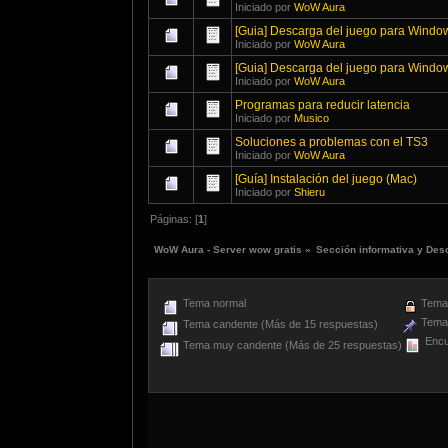
Iniciado por
WoW Aura
[Guia] Descarga del juego para Wind
Iniciado por
WoW Aura
[Guia] Descarga del juego para Windows
Iniciado por
WoW Aura
Programas para reducir latencia
Iniciado por
Musico
Soluciones a problemas con el TS3
Iniciado por
WoW Aura
[Guía] Instalación del juego (Mac)
Iniciado por
Shieru
Páginas: [
1
]
WoW Aura - Server wow gratis
»
Sección informativa y Des
Tema normal
Tema 
Tema 
Tema candente (Más de 15 respuestas)
Encu
Tema muy candente (Más de 25 respuestas)