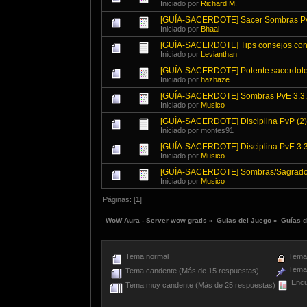
Iniciado por
Richard M.
[GUÍA-SACERDOTE] Sacer Sombras Pv
Iniciado por
Bhaal
[GUÍA-SACERDOTE] Tips consejos contr
Iniciado por
Levianthan
[GUÍA-SACERDOTE] Potente sacerdote 
Iniciado por
hazhaze
[GUÍA-SACERDOTE] Sombras PvE 3.3
Iniciado por
Musico
[GUÍA-SACERDOTE] Disciplina PvP (2)
Iniciado por montes91
[GUÍA-SACERDOTE] Disciplina PvE 3.
Iniciado por
Musico
[GUÍA-SACERDOTE] Sombras/Sagrado/D
Iniciado por
Musico
Páginas: [
1
]
WoW Aura - Server wow gratis
»
Guias del Juego
»
Guías 
Tema normal
Tema 
Tema 
Tema candente (Más de 15 respuestas)
Encu
Tema muy candente (Más de 25 respuestas)