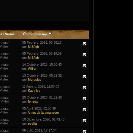
as
/
Vistas
Último mensaje
05 Febrero, 2026, 03:38:16
uestas
Vistas
por
M Stïgh
05 Febrero, 2026, 03:19:39
uestas
Vistas
por
M Stïgh
14 Octubre, 2025, 15:30:43
uestas
Vistas
por
Willru
13 Octubre, 2025, 05:29:32
uestas
Vistas
por
Myroslav
11 Agosto, 2025, 11:05:05
puestas
Vistas
por
Katnniss
20 Octubre, 2023, 01:22:43
uestas
 Vistas
por
ferreas
05 Abril, 2022, 02:06:39
uestas
Vistas
por
Antes de la amanecer
10 Diciembre, 2020, 01:43:40
uestas
Vistas
por
esvilla
06 Julio, 2019, 17:17:34
uestas