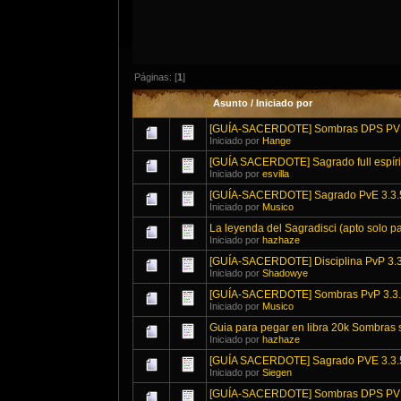
Páginas: [
1
]
Asunto
/
Iniciado por
[GUÍA-SACERDOTE] Sombras DPS P
Iniciado por
Hange
[GUÍA SACERDOTE] Sagrado full espíri
Iniciado por
esvilla
[GUÍA-SACERDOTE] Sagrado PvE 3.3.
Iniciado por
Musico
La leyenda del Sagradisci (apto solo pa
Iniciado por
hazhaze
[GUÍA-SACERDOTE] Disciplina PvP 3.
Iniciado por
Shadowye
[GUÍA-SACERDOTE] Sombras PvP 3.3
Iniciado por
Musico
Guia para pegar en libra 20k Sombras 
Iniciado por
hazhaze
[GUÍA SACERDOTE] Sagrado PVE 3.3.
Iniciado por
Siegen
[GUÍA-SACERDOTE] Sombras DPS PVE