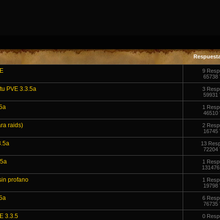
Respuest
VE
9 Resp
65738 
tu PVE 3.3.5a
3 Resp
59931 
5a
1 Resp
46510 
ra raids)
2 Resp
16745 
3.5a
13 Res
72204 
.5a
1 Resp
131476
sin profano
1 Resp
19798 
5a
6 Resp
76735 
 3.3.5
0 Resp