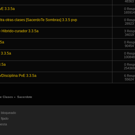
48363 
E 3.3.5a
0 Resp
165914
a otras clases [SacerdoTe Sombras] 3.3.5 pvp
0 Resp
28923 
Hibrido-curador 3.3.5a
3 Resp
34019 
.5a
0 Resp
90454 
 3.3.5a
0 Resp
100848
3.5a
0 Resp
254369
isciplina PvE 3.3.5a
6 Resp
55624 
de Clases
»
Sacerdote
bloqueado
fijado
esta