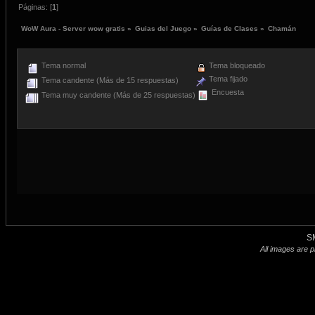
Páginas: [
1
]
WoW Aura - Server wow gratis
»
Guias del Juego
»
Guías de Clases
»
Chamán
Tema normal
Tema bloqueado
Tema fijado
Tema candente (Más de 15 respuestas)
Encuesta
Tema muy candente (Más de 25 respuestas)
S
All images are p