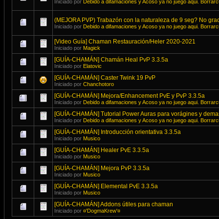
Iniciado por
Debido a difamaciones y Acoso ya no juego aqui. Borrar
(MEJORA PVP) Trabazón con la naturaleza de 9 seg? No grac
Iniciado por
Debido a difamaciones y Acoso ya no juego aqui. Borrar
[Video Guía] Chaman Restauración/Heler 2020-2021
Iniciado por
Magick
[GUÍA-CHAMÁN] Chamán Heal PvP 3.3.5a
Iniciado por
Elatovic
[GUÍA-CHAMÁN] Caster Twink 19 PvP
Iniciado por
Chanchotoro
[GUÍA-CHAMÁN] Mejora/Enhancement PvE y PvP 3.3.5a
Iniciado por
Debido a difamaciones y Acoso ya no juego aqui. Borrar
[GUÍA-CHAMÁN] Tutorial Power Auras para vorágines y dema
Iniciado por
Debido a difamaciones y Acoso ya no juego aqui. Borrar
[GUÍA-CHAMÁN] Introducción orientativa 3.3.5a
Iniciado por
Musico
[GUÍA-CHAMÁN] Healer PvE 3.3.5a
Iniciado por
Musico
[GUÍA-CHAMÁN] Mejora PvP 3.3.5a
Iniciado por
Musico
[GUÍA-CHAMÁN] Elemental PvE 3.3.5a
Iniciado por
Musico
[GUÍA-CHAMÁN] Addons útiles para chaman
Iniciado por
¤'DogmaKrew'¤